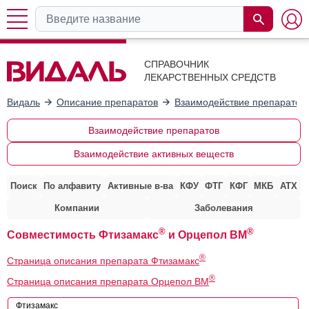
СПРАВОЧНИК
ЛЕКАРСТВЕННЫХ СРЕДСТВ
Видаль
Описание препаратов
Взаимодействие препаратов
Взаимодействие препаратов
Взаимодействие активных веществ
Поиск
По алфавиту
Активные в-ва
КФУ
ФТГ
КФГ
МКБ
АТХ
Компании
Заболевания
®
®
Совместимость Фтизамакс
и Орцепол ВМ
®
Страница описания препарата Фтизамакс
®
Страница описания препарата Орцепол ВМ