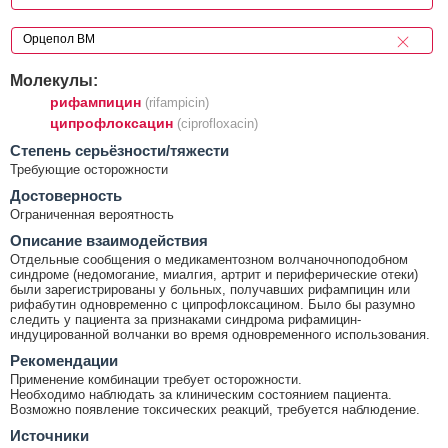
Молекулы:
рифампицин
(rifampicin)
ципрофлоксацин
(ciprofloxacin)
Cтепень серьёзности/тяжести
Требующие осторожности
Достоверность
Ограниченная вероятность
Описание взаимодействия
Отдельные сообщения о медикаментозном волчаночноподобном
синдроме (недомогание, миалгия, артрит и периферические отеки)
были зарегистрированы у больных, получавших рифампицин или
рифабутин одновременно с ципрофлоксацином. Было бы разумно
следить у пациента за признаками синдрома рифамицин-
индуцированной волчанки во время одновременного использования.
Рекомендации
Применение комбинации требует осторожности.
Необходимо наблюдать за клиническим состоянием пациента.
Возможно появление токсических реакций, требуется наблюдение.
Источники