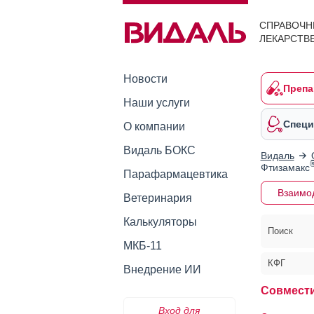
СПРАВОЧН
ЛЕКАРСТВ
Новости
Препа
Наши услуги
Специ
О компании
Видаль БОКС
Видаль
Фтизамакс
Парафармацевтика
Взаимо
Ветеринария
Калькуляторы
Поиск
МКБ-11
КФГ
Внедрение ИИ
Совмест
Вход для