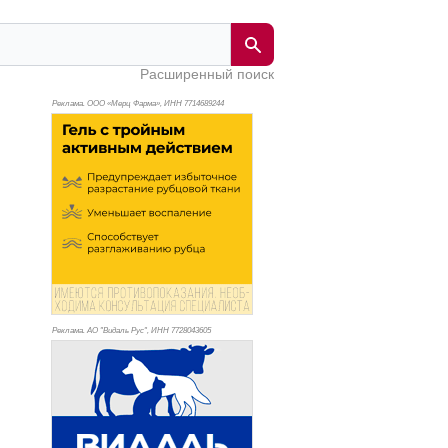
Расширенный поиск
Реклама. ООО «Мерц Фарма», ИНН 771
4689244
Реклама. АО "Видаль Рус", ИНН 772
8043605