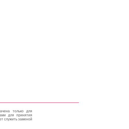
ачена только для
тами для принятия
ет служить заменой