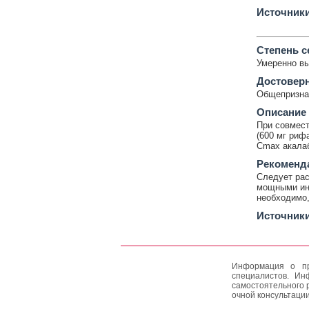
Источник
Cтепень с
Умеренно в
Достовер
Общепризнан
Описание
При совмес
(600 мг риф
Cmax акалаб
Рекоменд
Следует рас
мощными ин
необходимо,
Источник
Информация о пр
специалистов. Ин
самостоятельного 
очной консультации