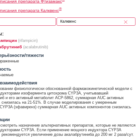
писания препарата Фтизамакс
®
писания препарата Калквенс
ы:
мпицин
(rifampicin)
абрутиниб
(acalabrutinib)
ерьёзности/тяжести
ыраженные
ность
ечаемые
 взаимодействия
овании физиологически обоснованной фармакокинетической модели с
дукторами изофермента цитохрома CYP3A, учитывавшей
иб и его активный метаболит АСР-5862, суммарная AUC активных
 снизилась на 21-51%. В случае моделирования с умеренным
CYP3A (эфавиренз) суммарная AUC активных компонентов снизилась
ации
смотреть назначение альтернативных препаратов, которые не являются
дукторами CYP3A. Если применение мощного индуктора CYP3A
 рекомендуется увеличение дозы акалабрутиниба до 200 мг 2 раза/сут.