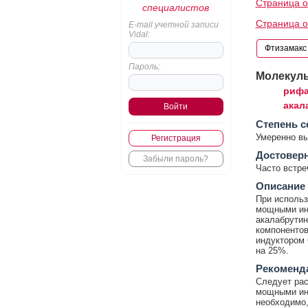
Страница о
специалистов
Страница о
E-mail учетной записи
Vidal:
Пароль:
Молекул
рифа
акал
Cтепень с
Умеренно в
Регистрация
Достовер
Забыли пароль?
Часто встр
Описание
При использ
мощными ин
акалабрутин
компонентов
индуктором 
на 25%.
Рекоменд
Следует рас
мощными ин
необходимо,