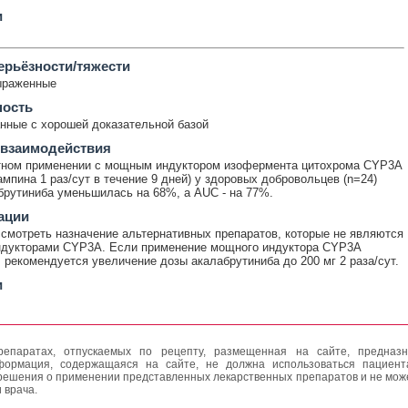
и
ерьёзности/тяжести
ыраженные
ность
ные с хорошей доказательной базой
 взаимодействия
тном применении с мощным индуктором изофермента цитохрома CYP3A
ампина 1 раз/сут в течение 9 дней) у здоровых добровольцев (n=24)
рутиниба уменьшилась на 68%, а AUC - на 77%.
ации
смотреть назначение альтернативных препаратов, которые не являются
дукторами CYP3A. Если применение мощного индуктора CYP3A
 рекомендуется увеличение дозы акалабрутиниба до 200 мг 2 раза/сут.
и
епаратах, отпускаемых по рецепту, размещенная на сайте, предназн
формация, содержащаяся на сайте, не должна использоваться пациен
решения о применении представленных лекарственных препаратов и не мож
 врача.