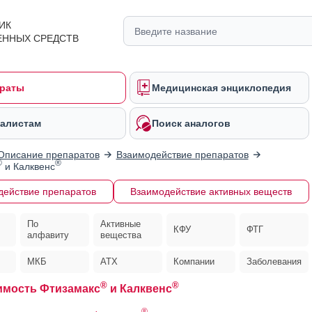
ИК
ЕННЫХ СРЕДСТВ
раты
Медицинская энциклопедия
алистам
Поиск аналогов
Описание препаратов
Взаимодействие препаратов
®
®
и Калквенс
действие препаратов
Взаимодействие активных веществ
По
Активные
КФУ
ФТГ
алфавиту
вещества
МКБ
АТХ
Компании
Заболевания
®
®
имость Фтизамакс
и Калквенс
®