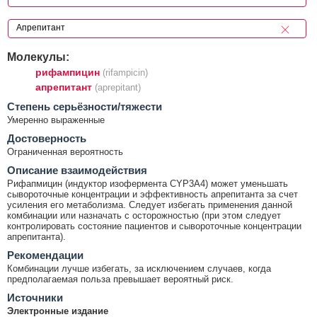
Молекулы:
рифампицин
(rifampicin)
апрепитант
(aprepitant)
Cтепень серьёзности/тяжести
Умеренно выраженные
Достоверность
Ограниченная вероятность
Описание взаимодействия
Рифапмицин (индуктор изофермента CYP3A4) может уменьшать
сывороточные концентрации и эффективность апрепитанта за счет
усиления его метаболизма. Следует избегать применения данной
комбинации или назначать с осторожностью (при этом следует
контролировать состояние пациентов и сывороточные концентрации
апрепитанта).
Рекомендации
Комбинации лучше избегать, за исключением случаев, когда
предполагаемая польза превышает вероятный риск.
Источники
Электронные издание