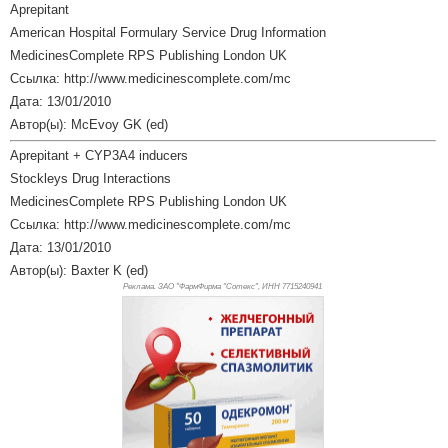
Aprepitant
American Hospital Formulary Service Drug Information
MedicinesComplete RPS Publishing London UK
Ссылка: http://www.medicinescomplete.com/mc
Дата: 13/01/2010
Автор(ы): McEvoy GK (ed)
Aprepitant + CYP3A4 inducers
Stockleys Drug Interactions
MedicinesComplete RPS Publishing London UK
Ссылка: http://www.medicinescomplete.com/mc
Дата: 13/01/2010
Автор(ы): Baxter K (ed)
Реклама. ЗАО "ФармФирма "Сотекс", ИНН 771
5240941