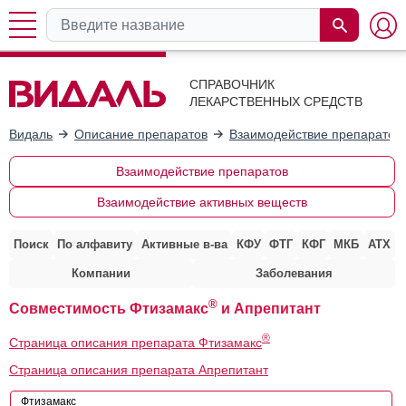
СПРАВОЧНИК
ЛЕКАРСТВЕННЫХ СРЕДСТВ
Видаль
Описание препаратов
Взаимодействие препаратов
Взаимодействие препаратов
Взаимодействие активных веществ
Поиск
По алфавиту
Активные в-ва
КФУ
ФТГ
КФГ
МКБ
АТХ
Компании
Заболевания
®
Совместимость Фтизамакс
и Апрепитант
®
Страница описания препарата Фтизамакс
Страница описания препарата Апрепитант