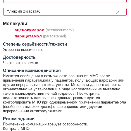
Молекулы:
аценокумарол
(acenocoumarol)
парацетамол
(paracetamol)
Cтепень серьёзности/тяжести
Умеренно выраженные
Достоверность
Часто встречаемые
Описание взаимодействия
Имеются сообщения о возможности повышения МНО после
применения парацетамола у пациентов, получающих варфарин или
другие пероральные антикоагулянты. Механизм данного эффекта
окончательно не установлен и в ряде исследований не выявлено
такого взаимодействия не наблюдалось. Несмотря на
недостаточность клинических данных, рекомендуется
контролировать МНО при одновременном применении парацетамола
(особенно в высоких дозах) с варфарином или другими
пероральными антикоагулянтами.
Рекомендации
Применение комбинации требует осторожности.
Контроль МНО.