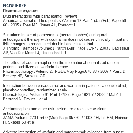
Источники
Печатные издания
Drug interactions with paracetamol (review)
American Journal of Therapeutics /Volume:12 Part:1 (Jan/Feb) Page:56-
66 / 2005 / Toes MJ, Jones AL, Prescott L
Sustained intake of paracetamol (acetaminophen) during oral
anticoagulant therapy with coumarins does not cause clinically important
INR changes: a randomized double-blind clinical trial
J Thromb Haemost /Volume:1 Part:4 (Apr) Page:714-7 / 2003 / Gadisseur
AP, Van Der Meer FJ, Rosendaal FR
The effect of acetaminophen on the international normalized ratio in
patients stabilized on warfarin therapy
Pharmacotherapy /Volume:27 Part:5/May Page:675-83 / 2007 / Parra D,
Beckey NP, Stevens GR
Interaction between paracetamol and warfarin in patients: a double-blind,
placebo-controlled, randomized study
Haematologica /Volume:91 Part:12/Dec Page:1621-7 / 2006 / Mahé I,
Bertrand N, Drouet L et al
Acetaminophen and other risk factors for excessive warfarin
anticoagulation
JAMA /Volume:279 Part:9 (Mar) Page:657-62 / 1998 / Hylek EM, Heiman
H, Skates SJ et al
Adverse interaction of warfarin and paracetamol: evidence from a post-