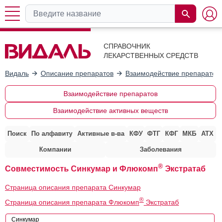
СПРАВОЧНИК
ЛЕКАРСТВЕННЫХ СРЕДСТВ
Видаль
Описание препаратов
Взаимодействие препаратов
Взаимодействие препаратов
Взаимодействие активных веществ
Поиск
По алфавиту
Активные в-ва
КФУ
ФТГ
КФГ
МКБ
АТХ
Компании
Заболевания
®
Совместимость Синкумар и Флюкомп
Экстратаб
Страница описания препарата Синкумар
®
Страница описания препарата Флюкомп
Экстратаб