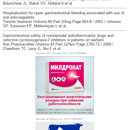
Blackshear JL, Baker VS, Holland A et al
Hospitalisation for upper gastrointestinal bleeding associated with use of
oral anticoagulants
Thromb Haemost /Volume:86 Part:2/Aug Page:563-8 / 2001 / Johnsen
SP, Sorensen HT, Mellemkjoer L et al
Gastrointestinal safety of nonsteroidal antiinflammatory drugs and
selective cyclooxygenase-2 inhibitors in patients on warfarin
Ann Pharmacother /Volume:43 Part:11/Nov Page:1765-73 / 2009 /
Cheetham TC, Levy G, Niu F et al
Реклама. ООО «Гриндекс Рус», ИНН 772
6548343
Реклама. АО "Видаль Рус", ИНН 772
8043605