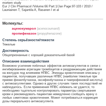
mortem study
Eur J Clin Pharmacol /Volume:66 Part:1/Jan Page:97-103 / 2010 /
Launiainen T, Sajantila A, Rasanen I et al
Молекулы:
аценокумарол
(acenocoumarol)
пропифеназон
(propyphenazone)
Cтепень серьёзности/тяжести
Тяжелые
Достоверность
Общепризнанные с хорошей доказательной базой
Описание взаимодействия
Возможно усиление побочных эффектов антикоагулянтов в связи с
ингибированием агрегации тромбоцитов и раздражающим действием
на желудок под влиянием НПВС. Эпизоды кровотечения описаны у
пациентов, получавших различные НПВС (наиболее тяжелые при
приеме фенилбутазона, оксифенбутазона и тиапрофеновой кислоты)
с антикоагулянтами. Однако в других случаях таких последствий не
наблюдалось. Если применения НПВС избежать не удается, то
необходимо тщательно контролировать параметры свертывания
крови и рекомендовать пациентам немедленно сообщать врачу о
любых симптомах кровотечения. Может потребоваться коррекция
дозы перорального антикоагулянта.