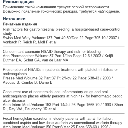
Рекомендации
Применение такой комбинации требует особой осторожности.
Возможно появление токсических реакций, требуется наблюдение.
Источники
Печатные издания
Risk factors for gastrointestinal bleeding: a hospital-based case-control
study
Swiss Med Wkly /Volume:137 Part:49-50/Dec 22 Page:705-10 / 2007 /
Vonbach P, Reich R, Moll F et al
Concomitant coumarin-NSAID therapy and risk for bleeding
Ann Pharmacother /Volume:37 Part:1/Jan Page:12-6 / 2003 / Knijff-
Dutmer EA, Schut GA, van de Laar MA
Prescription of NSAIDs in patients treatment with platelet inhibitors or
anticoagulants
Presse Med /Volume:32 Part:37 Pt 2/Nov 22 Page:S38-43 / 2003 /
Avouac B, Combe B, Darne B
Concurrent use of nonsteroidal anti-inflammatory drugs and oral
anticoagulants places elderly persons at high risk for hemorrhagic peptic
ulcer disease
Arch Intern Med /Volume:153 Part:14/Jul 26 Page:1665-70 / 1993 / Shorr
RI, Ray WA, Daugherty JR et al
Fecal hemoglobin excretion in elderly patients with atrial fibrillation:
combined aspirin and low-dose warfarin vs conventional warfarin therapy
Arch Intern Med /Volume:156 Part:6/Mar 25 Page:658-60 / 1996 /