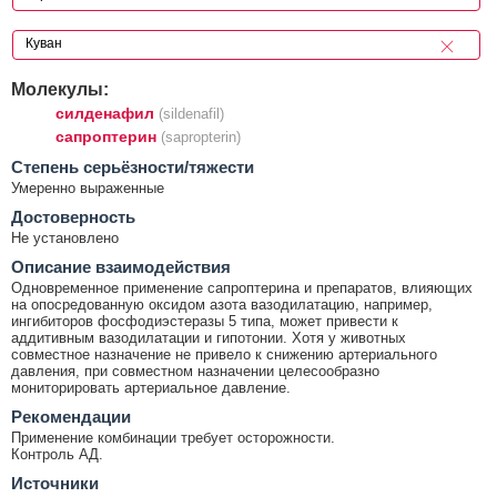
Молекулы:
силденафил
(sildenafil)
сапроптерин
(sapropterin)
Cтепень серьёзности/тяжести
Умеренно выраженные
Достоверность
Не установлено
Описание взаимодействия
Одновременное применение сапроптерина и препаратов, влияющих
на опосредованную оксидом азота вазодилатацию, например,
ингибиторов фосфодиэстеразы 5 типа, может привести к
аддитивным вазодилатации и гипотонии. Хотя у животных
совместное назначение не привело к снижению артериального
давления, при совместном назначении целесообразно
мониторировать артериальное давление.
Рекомендации
Применение комбинации требует осторожности.
Контроль АД.
Источники