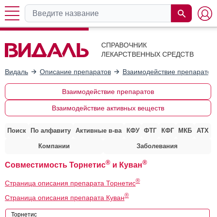
СПРАВОЧНИК
ЛЕКАРСТВЕННЫХ СРЕДСТВ
Видаль
Описание препаратов
Взаимодействие препаратов
Взаимодействие препаратов
Взаимодействие активных веществ
Поиск
По алфавиту
Активные в-ва
КФУ
ФТГ
КФГ
МКБ
АТХ
Компании
Заболевания
®
®
Совместимость Торнетис
и Куван
®
Страница описания препарата Торнетис
®
Страница описания препарата Куван