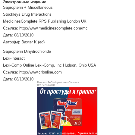
Электронные издание
Sapropterin + Miscellaneous
Stockleys Drug Interactions
MedicinesComplete RPS Publishing London UK
Ссылка: http://www.medicinescomplete.com/mc
Дата: 08/10/2010
Автор(ы): Baxter K (ed)
Sapropterin Dihydrochloride
Lexi-Interact
Lexi-Comp Online Lexi-Comp, Inc Hudson, Ohio USA
Ссылка: http://www.crlonline.com
Дата: 08/10/2010
Реклама. ЗАО «ФармФирма «Сотекс»,
ИНН 771
5240941