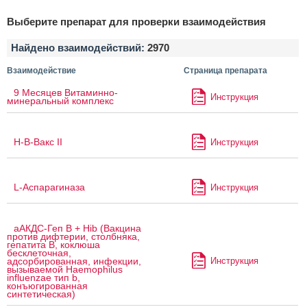
Выберите препарат для проверки взаимодействия
Найдено взаимодействий:
2970
Взаимодействие
Страница препарата
9 Месяцев Витаминно-
Инструкция
минеральный комплекс
H-B-Вакс II
Инструкция
L-Аспарагиназа
Инструкция
аАКДС-Геп B + Hib (Вакцина
против дифтерии, столбняка,
гепатита B, коклюша
бесклеточная,
Инструкция
адсорбированная, инфекции,
вызываемой Haemophilus
influenzae тип b,
конъюгированная
синтетическая)