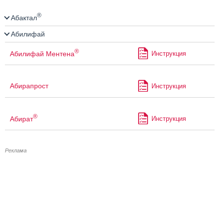
®
Абактал
Абилифай
®
Абилифай Ментена
Инструкция
Абирапрост
Инструкция
®
Абират
Инструкция
Реклама