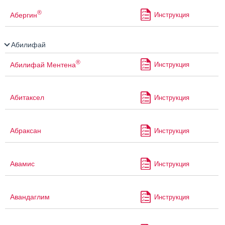
®
Абергин
Инструкция
Абилифай
®
Абилифай Ментена
Инструкция
Абитаксел
Инструкция
Абраксан
Инструкция
Авамис
Инструкция
Авандаглим
Инструкция