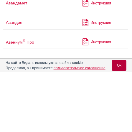
Авандамет
Инструкция
Авандия
Инструкция
®
Авениум
Про
Инструкция
®
Агарта
Мет
Инструкция
На сайте Видаль используются файлы cookie
Ok
Продолжая, вы принимаете
пользовательское соглашение
.
Аген
Инструкция
Вход для специалистов
E-mail учетной записи Vidal:
Агенераза
Инструкция
Пароль:
®
Агеста
Инструкция