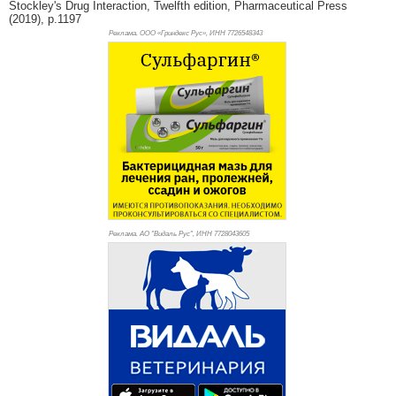
Stockley's Drug Interaction, Twelfth edition, Pharmaceutical Press
(2019), p.1197
Реклама. ООО «Гриндекс Рус», ИНН 772
6548343
Реклама. АО "Видаль Рус", ИНН 772
8043605