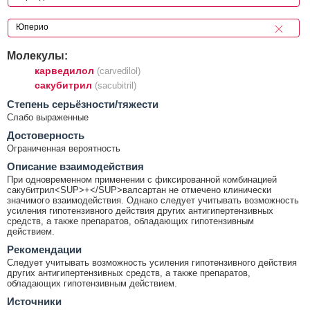
Молекулы:
карведилол
(carvedilol)
сакубитрил
(sacubitril)
Cтепень серьёзности/тяжести
Слабо выраженные
Достоверность
Ограниченная вероятность
Описание взаимодействия
При одновременном применении с фиксированной комбинацией
сакубитрил<SUP>+</SUP>валсартан не отмечено клинически
значимого взаимодействия. Однако следует учитывать возможность
усиления гипотензивного действия других антигипертензивных
средств, а также препаратов, обладающих гипотензивным
действием.
Рекомендации
Следует учитывать возможность усиления гипотензивного действия
других антигипертензивных средств, а также препаратов,
обладающих гипотензивным действием.
Источники