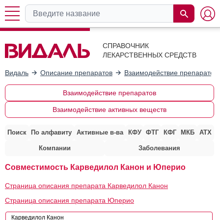
СПРАВОЧНИК
ЛЕКАРСТВЕННЫХ СРЕДСТВ
Видаль
Описание препаратов
Взаимодействие препаратов
Взаимодействие препаратов
Взаимодействие активных веществ
Поиск
По алфавиту
Активные в-ва
КФУ
ФТГ
КФГ
МКБ
АТХ
Компании
Заболевания
Совместимость Карведилол Канон и Юперио
Страница описания препарата Карведилол Канон
Страница описания препарата Юперио