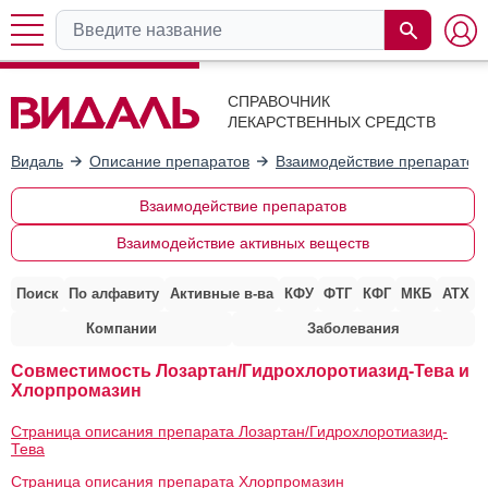
СПРАВОЧНИК
ЛЕКАРСТВЕННЫХ СРЕДСТВ
Видаль
Описание препаратов
Взаимодействие препаратов
Взаимодействие препаратов
Взаимодействие активных веществ
Поиск
По алфавиту
Активные в-ва
КФУ
ФТГ
КФГ
МКБ
АТХ
Компании
Заболевания
Совместимость Лозартан/Гидрохлоротиазид-Тева и
Хлорпромазин
Страница описания препарата Лозартан/Гидрохлоротиазид-
Тева
Страница описания препарата Хлорпромазин