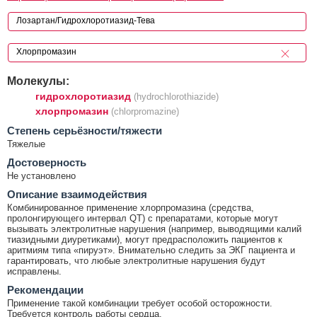
Молекулы:
гидрохлоротиазид
(hydrochlorothiazide)
хлорпромазин
(chlorpromazine)
Cтепень серьёзности/тяжести
Тяжелые
Достоверность
Не установлено
Описание взаимодействия
Комбинированное применение хлорпромазина (средства,
пролонгирующего интервал QT) с препаратами, которые могут
вызывать электролитные нарушения (например, выводящими калий
тиазидными диуретиками), могут предрасположить пациентов к
аритмиям типа «пируэт». Внимательно следить за ЭКГ пациента и
гарантировать, что любые электролитные нарушения будут
исправлены.
Рекомендации
Применение такой комбинации требует особой осторожности.
Требуется контроль работы сердца.