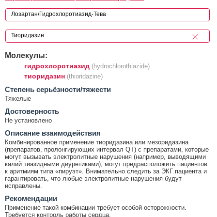
Молекулы:
гидрохлоротиазид
(hydrochlorothiazide)
тиоридазин
(thioridazine)
Cтепень серьёзности/тяжести
Тяжелые
Достоверность
Не установлено
Описание взаимодействия
Комбинированное применение тиоридазина или мезоридазина
(препаратов, пролонгирующих интервал QТ) с препаратами, которые
могут вызывать электролитные нарушения (например, выводящими
калий тиазидными диуретиками), могут предрасположить пациентов
к аритмиям типа «пируэт». Внимательно следить за ЭКГ пациента и
гарантировать, что любые электролитные нарушения будут
исправлены.
Рекомендации
Применение такой комбинации требует особой осторожности.
Требуется контроль работы сердца.