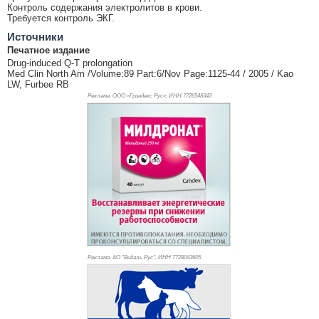
Контроль содержания электролитов в крови.
Требуется контроль ЭКГ.
Источники
Печатное издание
Drug-induced Q-T prolongation
Med Clin North Am /Volume:89 Part:6/Nov Page:1125-44 / 2005 / Kao
LW, Furbee RB
Реклама. ООО «Гриндекс Рус», ИНН 772
6548343
Реклама. АО "Видаль Рус", ИНН 772
8043605