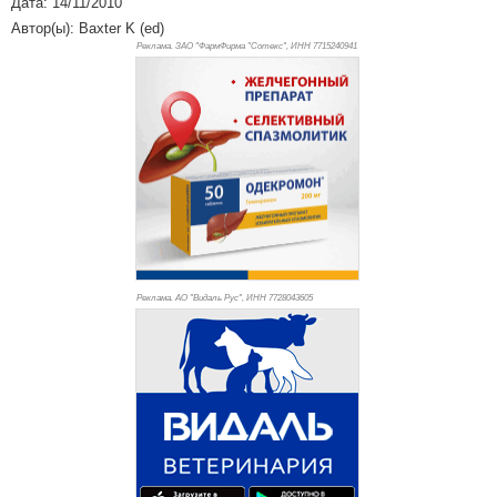
Дата: 14/11/2010
Автор(ы): Baxter K (ed)
Реклама. ЗАО "ФармФирма "Сотекс", ИНН 771
5240941
Реклама. АО "Видаль Рус", ИНН 772
8043605