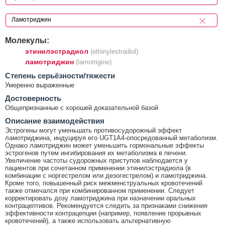
Молекулы:
этинилэстрадиол
(ethinylestradiol)
ламотриджин
(lamotrigine)
Cтепень серьёзности/тяжести
Умеренно выраженные
Достоверность
Общепризнанные с хорошей доказательной базой
Описание взаимодействия
Эстрогены могут уменьшать противосудорожный эффект
ламотриджина, индуцируя его UGT1A4-опосредованный метаболизм.
Однако ламотриджин может уменьшить гормональные эффекты
эстрогенов путем ингибирования их метаболизма в печени.
Увеличение частоты судорожных приступов наблюдается у
пациентов при сочетанном применении этинилэстрадиола (в
комбинации с норгестрелом или дезогестрелом) и ламотриджина.
Кроме того, повышенный риск межменструальных кровотечений
также отмечался при комбинированном применении. Следует
корректировать дозу ламотриджина при назначении оральных
контрацептивов. Рекомендуется следить за признаками снижения
эффективности контрацепции (например, появление прорывных
кровотечений), а также использовать альтернативную