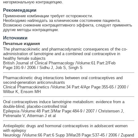
негормональную контрацепцию.
Рекомендации
Применение комбинации требует осторожности.
Необходимо наблюдать за клиническим состоянием пациента.
Возможно снижение контрацептивного эффекта, следует применять
другие методы контрацепции.
Источники
Печатные издания
The pharmacokinetic and pharmacodynamic consequences of the co-
administration of lamotrigine and a combined oral contraceptive in
healthy female subjects
British Journal of Clinical Pharmacology /Volume:61 Part:2/Feb
Page:191-9 / 2006 / Sidhu J, Job S, Singh S
Pharmacokinetic drug interactions between oral contraceptives and
second-generation anticonvulsants
Clinical Pharmacokinetics /Volume:34 Part:4/Apr Page:355-65 / 2000 /
Wilbur K, Ensom MH
Oral contraceptives induce lamotrigine metabolism: evidence from a
double-blind, placebo-controlled trial
Epilepsia /Volume:48 Part:3/Mar Page:484-9 / 2007 / Christensen J,
Petrenaite V, Atterman J et al
Antiepileptic drugs and hormonal contraceptives in adolsecent women
with epilepsy
Neurology /Volume:66 Part:6 Supp 3/Mar28 Page:S37-45 / 2006 / Zupand