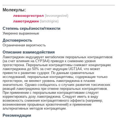
Молекулы:
левоноргестрел
(levonorgestrel)
ламотриджин
(lamotrigine)
Cтепень серьёзности/тяжести
Умеренно выраженные
Достоверность
Ограниченная вероятность
Описание взаимодействия
Ламотриджин индуцирует метаболизм пероральных контрацептивов
(за счет влияния на CYP3A4) приводя к снижению уровня
прогестерона. Пероральные контрацептивы снижают концентрацию
ламотриджина до 50% за счет индукции UGT1A4, что может
привести к развитию судорог. По данным сравнительных
исследований, пероральные контрацептивы, содержащие только
прогестерон, не меняют уровень ламотриджина в плазме
значительно. Однако сообщалось о случаях развития токсических
реакций ламотриджина при отмене пероральных контрацептивов.
При применении с пероральными контрацептивами следует
корректировать дозу ламотриджина. Следует иметь в виду
возможность снижения контрацептивного эффекта (например,
возникновение прорывных кровотечений) и применение
альтернативных методов контрацепции.
Рекомендации