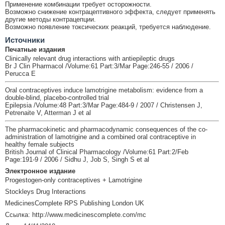
Применение комбинации требует осторожности.
Возможно снижение контрацептивного эффекта, следует применять
другие методы контрацепции.
Возможно появление токсических реакций, требуется наблюдение.
Источники
Печатные издания
Clinically relevant drug interactions with antiepileptic drugs
Br J Clin Pharmacol /Volume:61 Part:3/Mar Page:246-55 / 2006 /
Perucca E
Oral contraceptives induce lamotrigine metabolism: evidence from a
double-blind, placebo-controlled trial
Epilepsia /Volume:48 Part:3/Mar Page:484-9 / 2007 / Christensen J,
Petrenaite V, Atterman J et al
The pharmacokinetic and pharmacodynamic consequences of the co-
administration of lamotrigine and a combined oral contraceptive in
healthy female subjects
British Journal of Clinical Pharmacology /Volume:61 Part:2/Feb
Page:191-9 / 2006 / Sidhu J, Job S, Singh S et al
Электронное издание
Progestogen-only contraceptives + Lamotrigine
Stockleys Drug Interactions
MedicinesComplete RPS Publishing London UK
Ссылка: http://www.medicinescomplete.com/mc