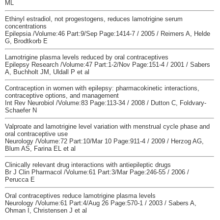
ML
Ethinyl estradiol, not progestogens, reduces lamotrigine serum
concentrations
Epilepsia /Volume:46 Part:9/Sep Page:1414-7 / 2005 / Reimers A, Helde
G, Brodtkorb E
Lamotrigine plasma levels reduced by oral contraceptives
Epilepsy Research /Volume:47 Part:1-2/Nov Page:151-4 / 2001 / Sabers
A, Buchholt JM, Uldall P et al
Contraception in women with epilepsy: pharmacokinetic interactions,
contraceptive options, and management
Int Rev Neurobiol /Volume:83 Page:113-34 / 2008 / Dutton C, Foldvary-
Schaefer N
Valproate and lamotrigine level variation with menstrual cycle phase and
oral contraceptive use
Neurology /Volume:72 Part:10/Mar 10 Page:911-4 / 2009 / Herzog AG,
Blum AS, Farina EL et al
Clinically relevant drug interactions with antiepileptic drugs
Br J Clin Pharmacol /Volume:61 Part:3/Mar Page:246-55 / 2006 /
Perucca E
Oral contraceptives reduce lamotrigine plasma levels
Neurology /Volume:61 Part:4/Aug 26 Page:570-1 / 2003 / Sabers A,
Ohman I, Christensen J et al