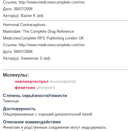
Ссылка: http://www.medicinescomplete.com/mc
Дата: 09/07/2008
Автор(ы): Baxter K (ed)
Hormonal Contraceptives
Martindale: The Complete Drug Reference
MedicinesComplete RPS Publishing London UK
Ссылка: http://www.medicinescomplete.com/mc
Дата: 09/07/2008
Автор(ы): Sweetman S (ed)
Молекулы:
левоноргестрел
(levonorgestrel)
фенитоин
(phenytoin)
Cтепень серьёзности/тяжести
Тяжелые
Достоверность
Общепризнанные с хорошей доказательной базой
Описание взаимодействия
Фенитоин и родственные соединения могут индуцировать