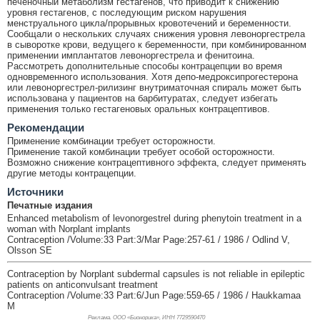
печеночный метаболизм гестагенов, что приводит к снижению
уровня гестагенов, с последующим риском нарушения
менструального цикла/прорывных кровотечений и беременности.
Сообщали о нескольких случаях снижения уровня левоноргестрела
в сыворотке крови, ведущего к беременности, при комбинированном
применении имплантатов левоноргестрела и фенитоина.
Рассмотреть дополнительные способы контрацепции во время
одновременного использования. Хотя депо-медроксипрогестерона
или левоноргестрел-рилизинг внутриматочная спираль может быть
использована у пациентов на барбитуратах, следует избегать
применения только гестагеновых оральных контрацептивов.
Рекомендации
Применение комбинации требует осторожности.
Применение такой комбинации требует особой осторожности.
Возможно снижение контрацептивного эффекта, следует применять
другие методы контрацепции.
Источники
Печатные издания
Enhanced metabolism of levonorgestrel during phenytoin treatment in a
woman with Norplant implants
Contraception /Volume:33 Part:3/Mar Page:257-61 / 1986 / Odlind V,
Olsson SE
Contraception by Norplant subdermal capsules is not reliable in epileptic
patients on anticonvulsant treatment
Contraception /Volume:33 Part:6/Jun Page:559-65 / 1986 / Haukkamaa
M
Реклама. ООО «Бионорика», ИНН 772
9590470