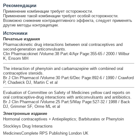
Рекомендации
Применение комбинации требует осторожности.
Применение такой комбинации требует особой осторожности.
Возможно снижение контрацептивного эффекта, следует применять
другие методы контрацепции.
Источники
Печатные издания
Pharmacokinetic drug interactions between oral contraceptives and
second-generation anticonvulsants.
Clin Pharmacokinet /Volume:38 Part:4/Apr Page:355-65 / 2000 / Wilbur
K, Ensom MH
The interaction of phenytoin and carbamazepine with combined oral
contraceptive steroids.
Br J Clin Pharmacol /Volume:30 Part:6/Dec Page:892-6 / 1990 / Crawford
P, Chadwick DJ, Martin C et al
Evaluation of Committee on Safety of Medicines yellow card reports on
oral contraceptive-drug interactions with anticonvulsants and antibiotics.
Br J Clin Pharmacol /Volume:25 Part:5/May Page:527-32 / 1988 / Back
DJ, Grimmer SF, Orme ML et al
Электронные издание
Hormonal contraceptives + Antiepileptics; Barbiturates or Phenytoin
Stockleys Drug Interactions
MedicinesComplete RPS Publishing London UK