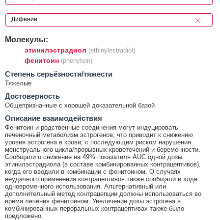
Молекулы:
этинилэстрадиол
(ethinylestradiol)
фенитоин
(phenytoin)
Cтепень серьёзности/тяжести
Тяжелые
Достоверность
Общепризнанные с хорошей доказательной базой
Описание взаимодействия
Фенитоин и родственные соединения могут индуцировать
печеночный метаболизм эстрогенов, что приводит к снижению
уровня эстрогена в крови, с последующим риском нарушения
менструального цикла/прорывных кровотечений и беременности.
Сообщали о снижение на 49% показателя AUC одной дозы
этинилэстрадиола (в составе комбинированных контрацептивов),
когда его вводили в комбинации с фенитоином. О случаях
неудачного применения контрацептивов также сообщали в ходе
одновременного использования. Альтернативный или
дополнительный метод контрацепции должны использоваться во
время лечения фенитоином. Увеличение дозы эстрогена в
комбинированных пероральных контрацептивах также было
предложено.