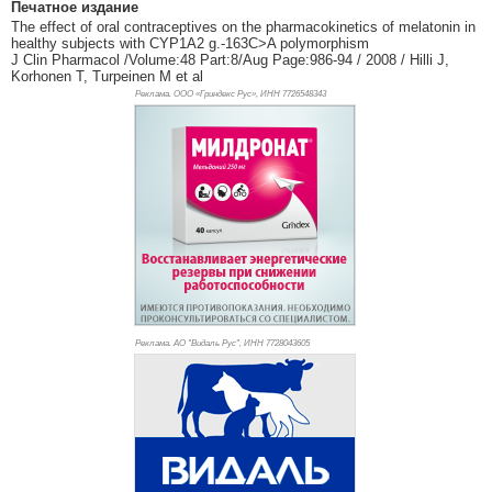
Печатное издание
The effect of oral contraceptives on the pharmacokinetics of melatonin in
healthy subjects with CYP1A2 g.-163C>A polymorphism
J Clin Pharmacol /Volume:48 Part:8/Aug Page:986-94 / 2008 / Hilli J,
Korhonen T, Turpeinen M et al
Реклама. ООО «Гриндекс Рус», ИНН 772
6548343
Реклама. АО "Видаль Рус", ИНН 772
8043605