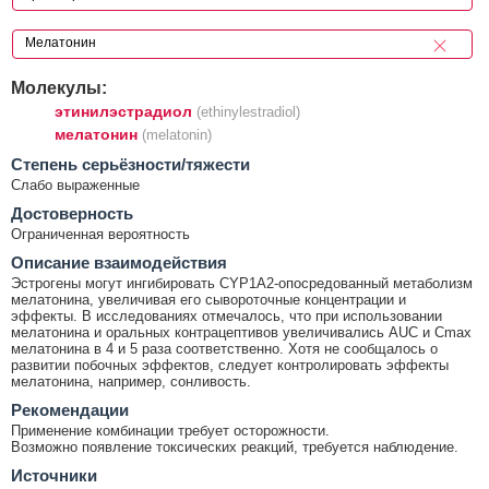
Молекулы:
этинилэстрадиол
(ethinylestradiol)
мелатонин
(melatonin)
Cтепень серьёзности/тяжести
Слабо выраженные
Достоверность
Ограниченная вероятность
Описание взаимодействия
Эстрогены могут ингибировать CYP1A2-опосредованный метаболизм
мелатонина, увеличивая его сывороточные концентрации и
эффекты. В исследованиях отмечалось, что при использовании
мелатонина и оральных контрацептивов увеличивались AUC и Cmax
мелатонина в 4 и 5 раза соответственно. Хотя не сообщалось о
развитии побочных эффектов, следует контролировать эффекты
мелатонина, например, сонливость.
Рекомендации
Применение комбинации требует осторожности.
Возможно появление токсических реакций, требуется наблюдение.
Источники