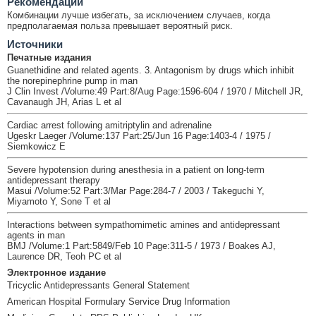
Рекомендации
Комбинации лучше избегать, за исключением случаев, когда
предполагаемая польза превышает вероятный риск.
Источники
Печатные издания
Guanethidine and related agents. 3. Antagonism by drugs which inhibit
the norepinephrine pump in man
J Clin Invest /Volume:49 Part:8/Aug Page:1596-604 / 1970 / Mitchell JR,
Cavanaugh JH, Arias L et al
Cardiac arrest following amitriptylin and adrenaline
Ugeskr Laeger /Volume:137 Part:25/Jun 16 Page:1403-4 / 1975 /
Siemkowicz E
Severe hypotension during anesthesia in a patient on long-term
antidepressant therapy
Masui /Volume:52 Part:3/Mar Page:284-7 / 2003 / Takeguchi Y,
Miyamoto Y, Sone T et al
Interactions between sympathomimetic amines and antidepressant
agents in man
BMJ /Volume:1 Part:5849/Feb 10 Page:311-5 / 1973 / Boakes AJ,
Laurence DR, Teoh PC et al
Электронное издание
Tricyclic Antidepressants General Statement
American Hospital Formulary Service Drug Information