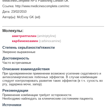
MedicinesComplete RPS Publishing London UK
Ссылка: http://www.medicinescomplete.com/mc
Дата: 23/02/2010
Автор(ы): McEvoy GK (ed)
Молекулы:
амитриптилин
(amitriptyline)
карбиноксамин
(carbinoxamine)
Cтепень серьёзности/тяжести
Умеренно выраженные
Достоверность
Часто встречаемые
Описание взаимодействия
При одновременном применении возможно усиление седативного и
антихолинергических побочных эффектов. В случае комбинации
следует контролировать развитие таких эффектов (в т.ч. сухость во
рту, задержка мочи, запор).
Рекомендации
Применение комбинации требует осторожности.
Необходимо наблюдать за клиническим состоянием пациента.
Источники