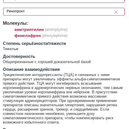
Молекулы:
амитриптилин
(amitriptyline)
фенилэфрин
(phenylephrine)
Cтепень серьёзности/тяжести
Тяжелые
Достоверность
Общепризнанные с хорошей доказательной базой
Описание взаимодействия
Трициклические антидепрессанты (ТЦА) и связанных с ними
препараты могут увеличивать эффекты альфа-симпатомиметиков
прямого действия. ТЦА могут ингибировать всасывание
норэпинефрина в адренергических нервных окончаниях, тем самым
увеличивая уровни норэпинефрина вне нейронов. В присутствии
симпатомиметиков прямого действия возможна массивная
стимуляция адренорецепторов. При одновременном применении
препаратов описаны значительная гипертония, нарушения ритма
сердца, расширение зрачков, тремор, и сердцебиение. Если
совместное назначение неизбежно, уменьшите дозу
симпатомиметического препарата, чтобы компенсировать риск
возможного избыточного ответа.