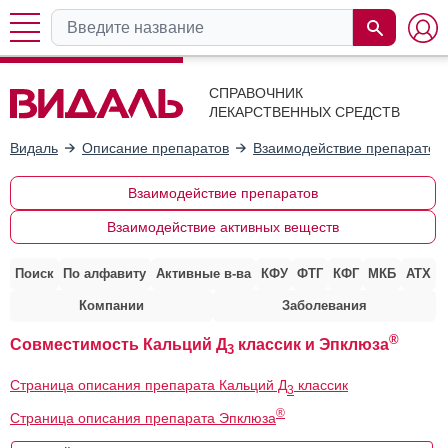
СПРАВОЧНИК
ЛЕКАРСТВЕННЫХ СРЕДСТВ
Видаль
Описание препаратов
Взаимодействие препаратов
Взаимодействие препаратов
Взаимодействие активных веществ
Поиск
По алфавиту
Активные в-ва
КФУ
ФТГ
КФГ
МКБ
АТХ
Компании
Заболевания
®
Совместимость Кальций Д
классик и Эпклюза
3
Страница описания препарата Кальций Д
классик
3
®
Страница описания препарата Эпклюза