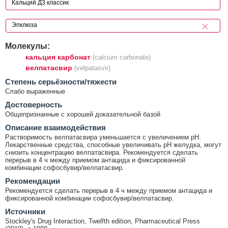
Молекулы:
кальция карбонат
(calcium carbonate)
велпатасвир
(velpatasvir)
Cтепень серьёзности/тяжести
Слабо выраженные
Достоверность
Общепризнанные с хорошей доказательной базой
Описание взаимодействия
Растворимость велпатасвира уменьшается с увеличением рН.
Лекарственные средства, способные увеличивать рН желудка, могут
снизить концентрацию велпатасвира. Рекомендуется сделать
перерыв в 4 ч между приемом антацида и фиксированной
комбинации софосбувир/велпатасвир.
Рекомендации
Рекомендуется сделать перерыв в 4 ч между приемом антацида и
фиксированной комбинации софосбувир/велпатасвир.
Источники
Stockley's Drug Interaction, Twelfth edition, Pharmaceutical Press