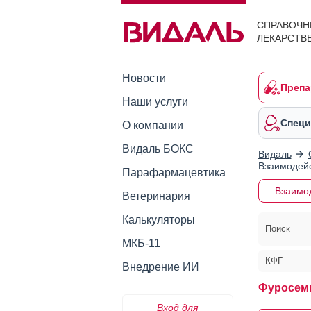
СПРАВОЧН
ЛЕКАРСТВ
Новости
Препа
Наши услуги
Специ
О компании
Видаль БОКС
Видаль
Взаимодейс
Парафармацевтика
Взаимо
Ветеринария
Калькуляторы
Поиск
МКБ-11
КФГ
Внедрение ИИ
Фуросем
Вход для