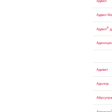
Адвил
Адвил М
®
Адвил
д
Аденоци
Адивит
Адолор
Айрсупр
Аквапаск