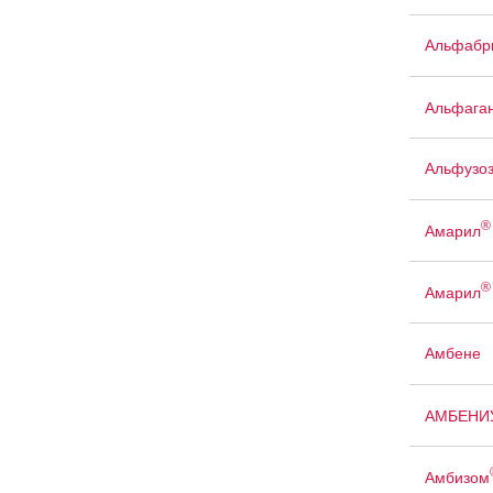
Альфабр
Альфага
Альфузо
®
Амарил
®
Амарил
Амбене
АМБЕНИ
Амбизом