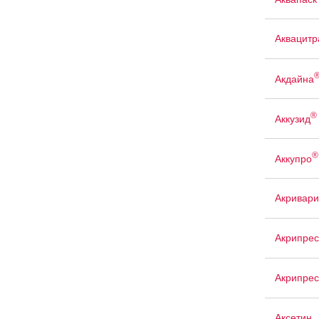
Аквацит
Акдайна
®
Аккузид
®
Аккупро
Акривари
Акрипрес
Акрипрес
Аксетин