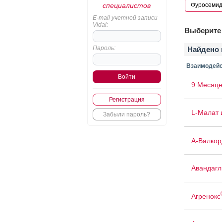
специалистов
E-mail учетной записи
Vidal:
Выберите 
Пароль:
Найдено 
Взаимодейс
9 Месяце
Регистрация
L-Малат 
Забыли пароль?
А-Валкор
Авандаг
Агренокс