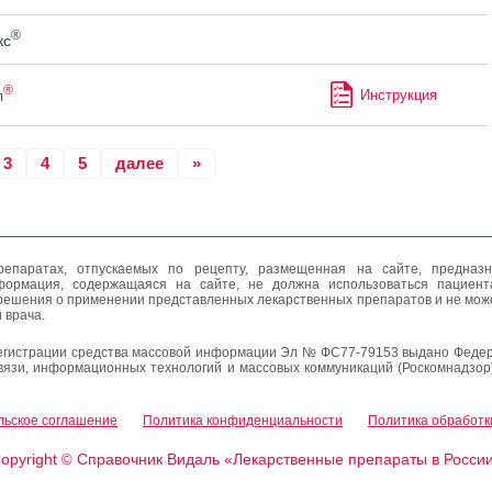
®
кс
®
л
Инструкция
3
4
5
далее
»
епаратах, отпускаемых по рецепту, размещенная на сайте, предназн
формация, содержащаяся на сайте, не должна использоваться пациен
решения о применении представленных лекарственных препаратов и не мож
 врача.
егистрации средства массовой информации Эл № ФС77-79153 выдано Федер
вязи, информационных технологий и массовых коммуникаций (Роскомнадзор
льское соглашение
Политика конфиденциальности
Политика обработк
opyright
Справочник Видаль «Лекарственные препараты в Росси
©