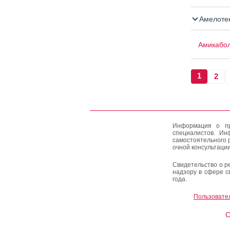
Амелоте
Амикабо
1
2
Информация о пр
специалистов. Ин
самостоятельного 
очной консультации
Свидетельство о р
надзору в сфере с
года.
Пользовате
C