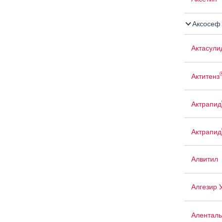
Аксосеф
Актасули
Актитенз
Актрапид
Актрапид
Алвитил
Алгезир 
Аленталь