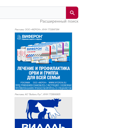
Расширенный поиск
Реклама. ООО «ФЕРОН», ИНН 773
3047394
Реклама. АО "Видаль Рус", ИНН 772
8043605