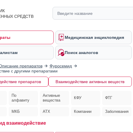
ИК
ЕННЫХ СРЕДСТВ
раты
Медицинская энциклопедия
алистам
Поиск аналогов
Описание препаратов
Фуросемид
твие с другими препаратами
действие препаратов
Взаимодействие активных веществ
По
Активные
КФУ
ФТГ
алфавиту
вещества
МКБ
АТХ
Компании
Заболевания
ид взаимодействие