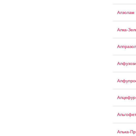
Алзолам
Алка-Зел
Алпразо
Алфузоз
Алфупро
Алцефур
Альгофе
Алька-П