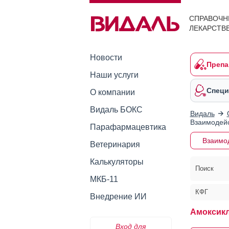
СПРАВОЧН
ЛЕКАРСТВ
Новости
Препа
Наши услуги
Специ
О компании
Видаль БОКС
Видаль
Взаимодейс
Парафармацевтика
Взаимо
Ветеринария
Калькуляторы
Поиск
МКБ-11
КФГ
Внедрение ИИ
Амоксик
Вход для