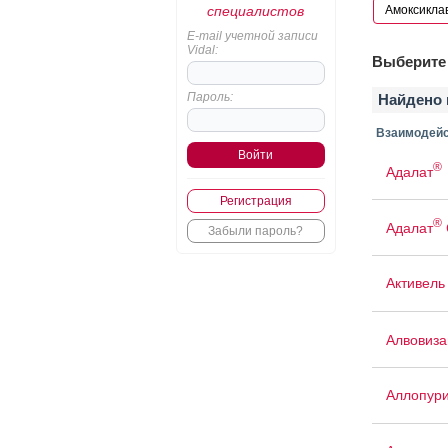
специалистов
E-mail учетной записи
Vidal:
Выберите 
Пароль:
Найдено 
Взаимодейс
®
Адалат
Регистрация
®
Адалат
Забыли пароль?
Активель
Алвовиза
Аллопур