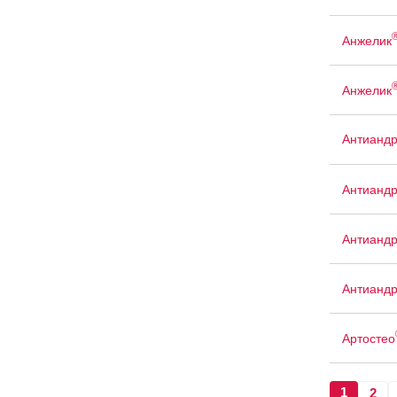
Анжелик
Анжелик
Антиандр
Антианд
Антианд
Антианд
Артостео
1
2