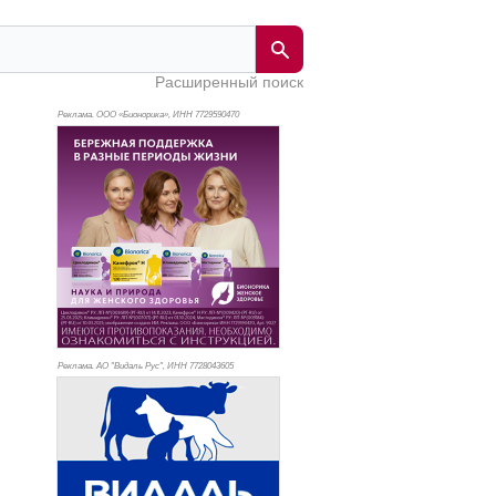
Расширенный поиск
Реклама. ООО «Бионорика», ИНН 772
9590470
Реклама. АО "Видаль Рус", ИНН 772
8043605