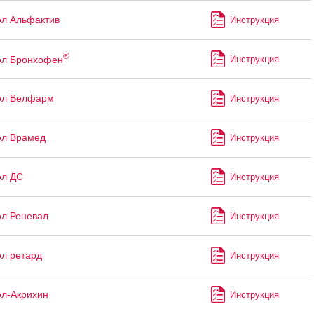
л Альфактив
Инструкция
®
ол Бронхофен
Инструкция
ол Велфарм
Инструкция
ол Врамед
Инструкция
ол ДС
Инструкция
л Реневал
Инструкция
л ретард
Инструкция
л-Акрихин
Инструкция