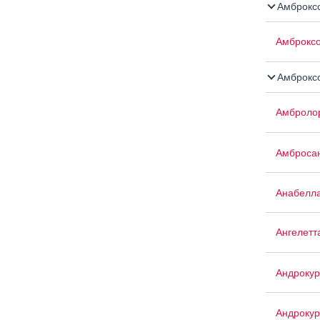
Амброксо
Амброкс
Амброкс
Амброло
Амброса
Анабелл
Ангелетт
Андрокур
Андрокур