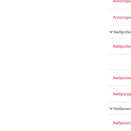
Аллопури
Аллопури
Амбробе
Амбробе
Амброгек
Амброгу
Амброкс
Амброксо