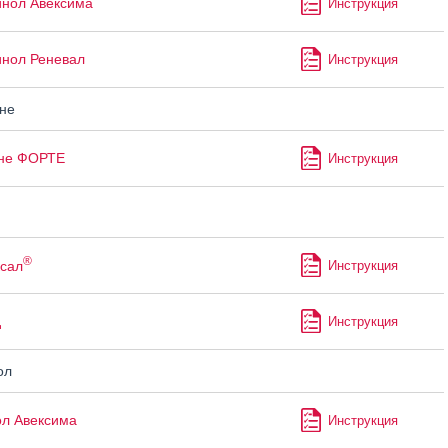
нол Авексима
Инструкция
нол Реневал
Инструкция
не
не ФОРТЕ
Инструкция
®
сал
Инструкция
д
Инструкция
ол
л Авексима
Инструкция