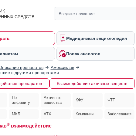
ИК
ЕННЫХ СРЕДСТВ
раты
Медицинская энциклопедия
алистам
Поиск аналогов
Описание препаратов
Амоксиклав
твие с другими препаратами
действие препаратов
Взаимодействие активных веществ
По
Активные
КФУ
ФТГ
алфавиту
вещества
МКБ
АТХ
Компании
Заболевания
®
лав
взаимодействие