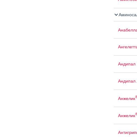
Аминосал
Анабелл
Ангелетт
Андипал
Андипал 
Анжелик
Анжелик
Антигрип