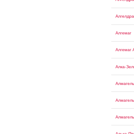
Алгелдра
Алгемаг
Алгемаг 
Алка-Зел
Алмагел
Алмагел
Алмагел
Алька-П