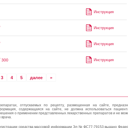
Инструкция
®
Инструкция
®
Инструкция
®
300
Инструкция
3
4
5
далее
»
епаратах, отпускаемых по рецепту, размещенная на сайте, предназн
формация, содержащаяся на сайте, не должна использоваться пациен
решения о применении представленных лекарственных препаратов и не мож
 врача.
егистрации средства массовой информации Эл № ФС77-79153 выдано Федер