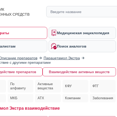
ИК
ЕННЫХ СРЕДСТВ
раты
Медицинская энциклопедия
алистам
Поиск аналогов
Описание препаратов
Парацетамол Экстра
твие с другими препаратами
действие препаратов
Взаимодействие активных веществ
По
Активные
КФУ
ФТГ
алфавиту
вещества
МКБ
АТХ
Компании
Заболевания
мол Экстра взаимодействие