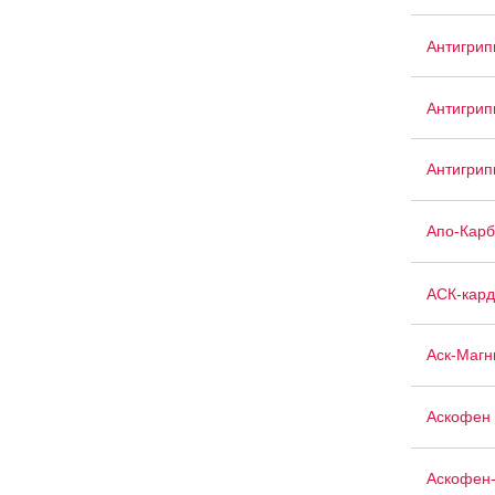
Антигрип
Антигри
Антигри
Апо-Кар
АСК-кард
Аск-Магн
Аскофен 
Аскофен