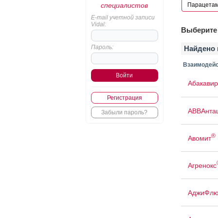
специалистов
E-mail учетной записи
Vidal:
Выберите 
Пароль:
Найдено 
Взаимодейс
Абакавир
Регистрация
АВВАнта
Забыли пароль?
®
Авомит
Агренокс
АджиФлю