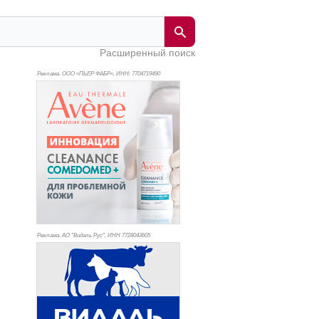
Расширенный поиск
Реклама. ООО «ПЬЕР ФАБР», ИНН: 770
4719490
Реклама. АО "Видаль Рус", ИНН 772
8043605