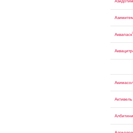
Азидоти
Азимите
Аквапаск
Аквацит
Акимасо
Активель
Албитин
Алгелдра