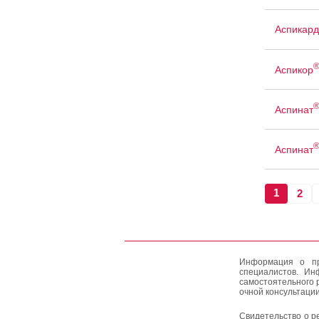
Аспикард
Аспикор
Аспинат
Аспинат
1
2
Информация о пр
специалистов. Ин
самостоятельного 
очной консультации
Свидетельство о р