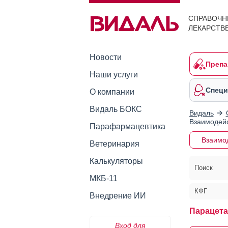
СПРАВОЧН
ЛЕКАРСТВ
Новости
Препа
Наши услуги
Специ
О компании
Видаль БОКС
Видаль
Взаимодейс
Парафармацевтика
Взаимо
Ветеринария
Калькуляторы
Поиск
МКБ-11
КФГ
Внедрение ИИ
Парацета
Вход для