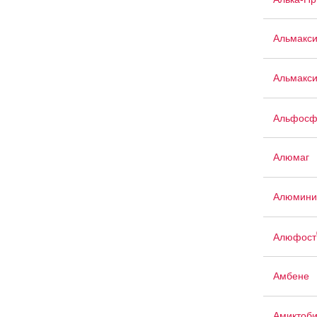
Альмакс
Альмакси
Альфосф
Алюмаг
Алюмини
Алюфост
Амбене
Амиктоб