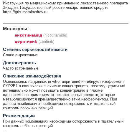
Инструкция по медицинскому применению лекарственного препарата
Зикадия. Государственный реестр лекарственных средств
https://grls.rosminzdrav.ru
Молекулы:
никотинамид
(nicotinamide)
церитиниб
(ceritinib)
Cтепень серьёзности/тяжести
Слабо выраженные
Достоверность
Часто встречаемые
Описание взаимодействия
Основываясь на данных in vitro, церитиниб ингибирует изофермент
CYP2E1 в клинически значимых концентрациях, поэтому церитиниб
потенциально может повышать концентрацию в плазме
одновременно применяемых лекарственных средств, которые
метаболизируются преимущественно этим изоферментом. При
данных комбинациях необходима осторожность и тщательный
контроль побочных реакций.
Рекомендации
При данных комбинациях необходима осторожность и тщательный
контроль побочных реакций.