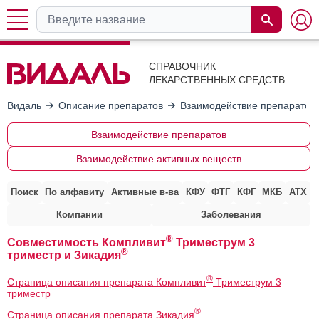
СПРАВОЧНИК
ЛЕКАРСТВЕННЫХ СРЕДСТВ
Видаль
Описание препаратов
Взаимодействие препаратов
Взаимодействие препаратов
Взаимодействие активных веществ
Поиск
По алфавиту
Активные в-ва
КФУ
ФТГ
КФГ
МКБ
АТХ
Компании
Заболевания
®
Совместимость Компливит
Триместрум 3
®
триместр и Зикадия
®
Страница описания препарата Компливит
Триместрум 3
триместр
®
Страница описания препарата Зикадия