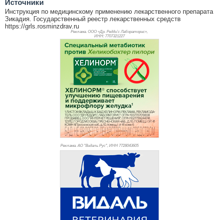
Источники
Инструкция по медицинскому применению лекарственного препарата
Зикадия. Государственный реестр лекарственных средств
https://grls.rosminzdrav.ru
Реклама. ООО «Др. Редди’с Лабораторис»,
ИНН: 770
7321227
Реклама. АО "Видаль Рус", ИНН 772
8043605