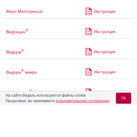
Веро-Метотрексат
Инструкция
®
Видокцин
Инструкция
®
Видора
Инструкция
®
Видора
микро
Инструкция
®
Гестарелла
Инструкция
На сайте Видаль используются файлы cookie
Ok
Продолжая, вы принимаете
пользовательское соглашение
.
®
Гинофлор
Э
Инструкция
Вход для специалистов
E-mail учетной записи Vidal:
®
Даилла
Инструкция