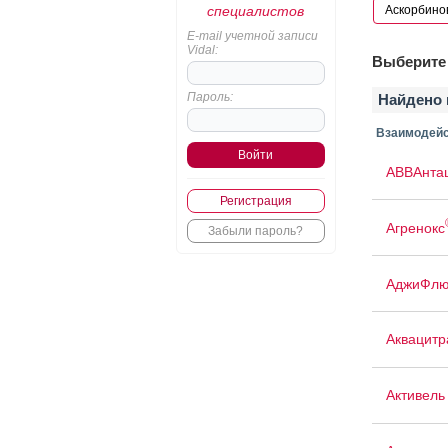
специалистов
E-mail учетной записи
Vidal:
Выберите 
Пароль:
Найдено 
Взаимодейс
АВВАнта
Регистрация
Агренокс
Забыли пароль?
АджиФлю
Аквацит
Активель