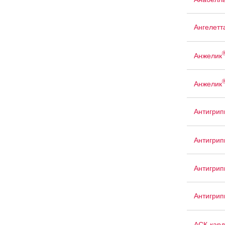
Ангелетт
Анжелик
Анжелик
Антигрип
Антигрип
Антигри
Антигри
АСК-кард