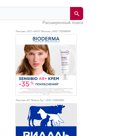
Расширенный поиск
Реклама. ООО «НАОС Восток», ИНН 772
0394094
Реклама. АО "Видаль Рус", ИНН 772
8043605