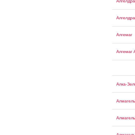
Алгелдра
Алгелдра
Алгемаг
Алгемаг 
Алка-Зел
Алмагел
Алмагел
Алмагел