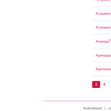
Астрамаг
Астрамаг
®
Атокорд
Ацекард
Ацетилка
1
2
Информация о пр