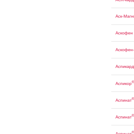
Аск-Магн
Аскофен 
Аскофен
Аспикард
Аспикор
Аспинат
Аспинат
Аспинат