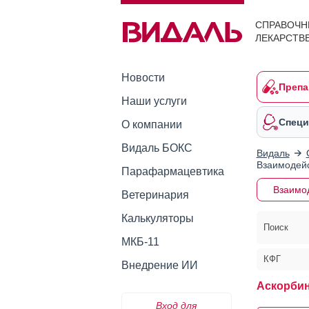
СПРАВОЧН
ЛЕКАРСТВ
Новости
Препа
Наши услуги
Специ
О компании
Видаль БОКС
Видаль
Взаимодейс
Парафармацевтика
Взаимо
Ветеринария
Калькуляторы
Поиск
МКБ-11
КФГ
Внедрение ИИ
Аскорбин
Вход для