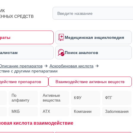
ИК
ЕННЫХ СРЕДСТВ
раты
Медицинская энциклопедия
алистам
Поиск аналогов
Описание препаратов
Аскорбиновая кислота
твие с другими препаратами
действие препаратов
Взаимодействие активных веществ
По
Активные
КФУ
ФТГ
алфавиту
вещества
МКБ
АТХ
Компании
Заболевания
овая кислота взаимодействие