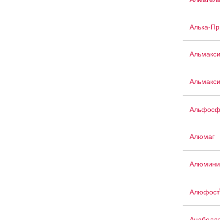
Алька-П
Альмакс
Альмакси
Альфосф
Алюмаг
Алюмини
Алюфост
Анабелл