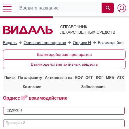
СПРАВОЧНИК
ЛЕКАРСТВЕННЫХ СРЕДСТВ
Видаль
Описание препаратов
Ордисс Н
Взаимодействие
Взаимодействие препаратов
Взаимодействие активных веществ
Поиск
По алфавиту
Активные в-ва
КФУ
ФТГ
КФГ
МКБ
АТХ
Компании
Заболевания
®
Ордисс Н
взаимодействие