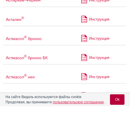
Аспаркам-Ферейн
Инструкция
®
Асталин
Инструкция
®
Астмасол
бронхо
Инструкция
®
Астмасол
бронхо БК
Инструкция
®
Астмасол
нео
Инструкция
®
Астмасол
-СОЛОфарм
Инструкция
На сайте Видаль используются файлы cookie
Ok
Продолжая, вы принимаете
пользовательское соглашение
.
®
Астрозон
Инструкция
Вход для специалистов