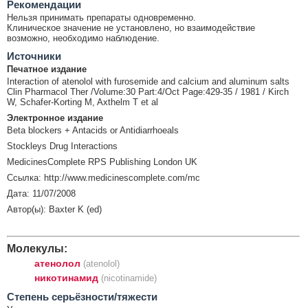
Рекомендации
Нельзя принимать препараты одновременно.
Клиническое значение не установлено, но взаимодействие
возможно, необходимо наблюдение.
Источники
Печатное издание
Interaction of atenolol with furosemide and calcium and aluminum salts
Clin Pharmacol Ther /Volume:30 Part:4/Oct Page:429-35 / 1981 / Kirch
W, Schafer-Korting M, Axthelm T et al
Электронное издание
Beta blockers + Antacids or Antidiarrhoeals
Stockleys Drug Interactions
MedicinesComplete RPS Publishing London UK
Ссылка: http://www.medicinescomplete.com/mc
Дата: 11/07/2008
Автор(ы): Baxter K (ed)
Молекулы:
атенолол
(atenolol)
никотинамид
(nicotinamide)
Cтепень серьёзности/тяжести