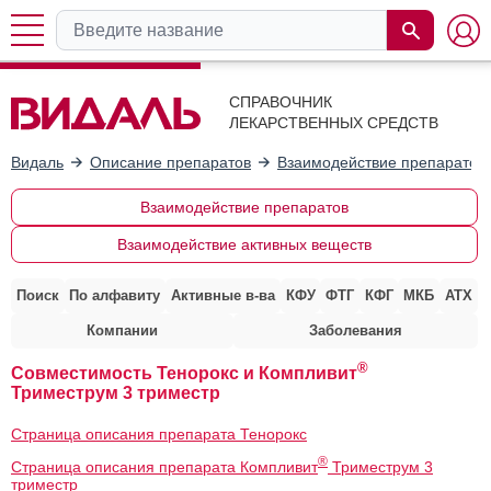
СПРАВОЧНИК
ЛЕКАРСТВЕННЫХ СРЕДСТВ
Видаль
Описание препаратов
Взаимодействие препаратов
Взаимодействие препаратов
Взаимодействие активных веществ
Поиск
По алфавиту
Активные в-ва
КФУ
ФТГ
КФГ
МКБ
АТХ
Компании
Заболевания
®
Совместимость Тенорокс и Компливит
Триместрум 3 триместр
Страница описания препарата Тенорокс
®
Страница описания препарата Компливит
Триместрум 3
триместр