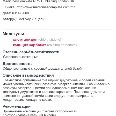
MedicinesComplete RPS Publishing London UK
Ссылка: http://www.medicinescomplete.com/mc
Дата: 03/09/2008
Автор(ы): McEvoy GK (ed)
Молекулы:
хлорталидон
(chlorthalidone)
кальция карбонат
(calcium carbonate)
Cтепень серьёзности/тяжести
Умеренно выраженные
Достоверность
Общепризнанные с хорошей доказательной базой
Описание взаимодействия
Совместное применение тиазидных диуретиков и солей кальция
может увеличивать риск развития гиперкальциемии. Сообщалось о
развитии гиперкальциемии при одновременном назначении
тиазидных диуретиков и кальция карбоната. При необходимости
применения данной комбинации следует контролировать
концентрацию кальция в крови.
Рекомендации
Применение комбинации требует осторожности.
Контроль уровня кальция в крови.