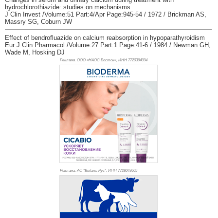
hydrochlorothiazide: studies on mechanisms
J Clin Invest /Volume:51 Part:4/Apr Page:945-54 / 1972 / Brickman AS,
Massry SG, Coburn JW
Effect of bendrofluazide on calcium reabsorption in hypoparathyroidism
Eur J Clin Pharmacol /Volume:27 Part:1 Page:41-6 / 1984 / Newman GH,
Wade M, Hosking DJ
Реклама. ООО «НАОС Восток», ИНН 772
0394094
Реклама. АО "Видаль Рус", ИНН 772
8043605