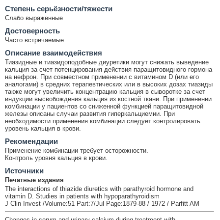
Cтепень серьёзности/тяжести
Слабо выраженные
Достоверность
Часто встречаемые
Описание взаимодействия
Тиазидные и тиазидоподобные диуретики могут снижать выведение
кальция за счет потенцирования действия паращитовидного гормона
на нефрон. При совместном применении с витамином D (или его
аналогами) в средних терапевтических или в высоких дозах тиазиды
также могут увеличить концентрацию кальция в сыворотке за счет
индукции высвобождения кальция из костной ткани. При применении
комбинации у пациентов со сниженной функцией паращитовидной
железы описаны случаи развития гиперкальциемии. При
необходимости применения комбинации следует контролировать
уровень кальция в крови.
Рекомендации
Применение комбинации требует осторожности.
Контроль уровня кальция в крови.
Источники
Печатные издания
The interactions of thiazide diuretics with parathyroid hormone and
vitamin D. Studies in patients with hypoparathyroidism
J Clin Invest /Volume:51 Part:7/Jul Page:1879-88 / 1972 / Parfitt AM
Changes in serum and urinary calcium during treatment with