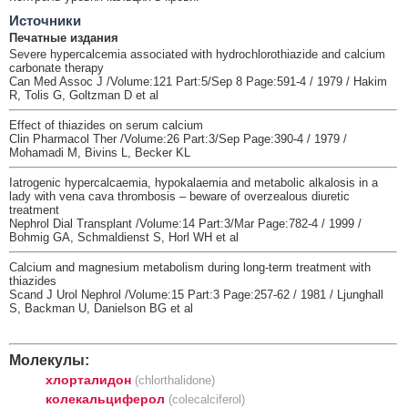
Источники
Печатные издания
Severe hypercalcemia associated with hydrochlorothiazide and calcium
carbonate therapy
Can Med Assoc J /Volume:121 Part:5/Sep 8 Page:591-4 / 1979 / Hakim
R, Tolis G, Goltzman D et al
Effect of thiazides on serum calcium
Clin Pharmacol Ther /Volume:26 Part:3/Sep Page:390-4 / 1979 /
Mohamadi M, Bivins L, Becker KL
Iatrogenic hypercalcaemia, hypokalaemia and metabolic alkalosis in a
lady with vena cava thrombosis – beware of overzealous diuretic
treatment
Nephrol Dial Transplant /Volume:14 Part:3/Mar Page:782-4 / 1999 /
Bohmig GA, Schmaldienst S, Horl WH et al
Calcium and magnesium metabolism during long-term treatment with
thiazides
Scand J Urol Nephrol /Volume:15 Part:3 Page:257-62 / 1981 / Ljunghall
S, Backman U, Danielson BG et al
Молекулы:
хлорталидон
(chlorthalidone)
колекальциферол
(colecalciferol)