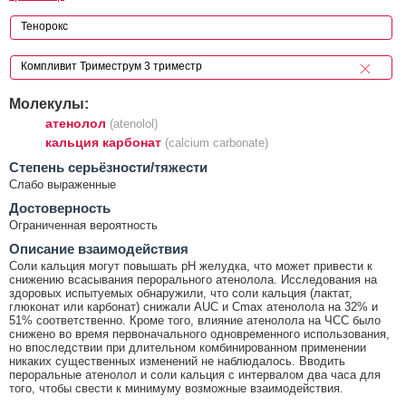
Молекулы:
атенолол
(atenolol)
кальция карбонат
(calcium carbonate)
Cтепень серьёзности/тяжести
Слабо выраженные
Достоверность
Ограниченная вероятность
Описание взаимодействия
Соли кальция могут повышать рН желудка, что может привести к
снижению всасывания перорального атенолола. Исследования на
здоровых испытуемых обнаружили, что соли кальция (лактат,
глюконат или карбонат) снижали AUC и Cmax атенолола на 32% и
51% соответственно. Кроме того, влияние атенолола на ЧСС было
снижено во время первоначального одновременного использования,
но впоследствии при длительном комбинированном применении
никаких существенных изменений не наблюдалось. Вводить
пероральные атенолол и соли кальция с интервалом два часа для
того, чтобы свести к минимуму возможные взаимодействия.