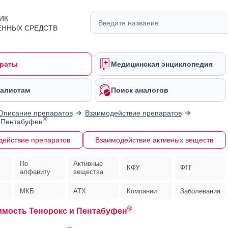
ИК
ЕННЫХ СРЕДСТВ
раты
Медицинская энциклопедия
алистам
Поиск аналогов
Описание препаратов
Взаимодействие препаратов
®
 Пентабуфен
действие препаратов
Взаимодействие активных веществ
По
Активные
КФУ
ФТГ
алфавиту
вещества
МКБ
АТХ
Компании
Заболевания
®
мость Тенорокс и Пентабуфен