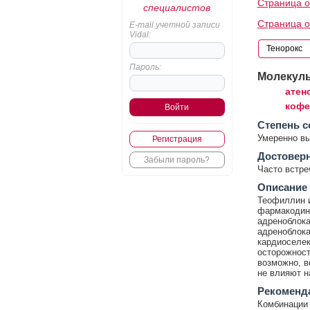
Страница о
специалистов
Страница 
E-mail учетной записи
Vidal:
Пароль:
Молекул
атен
кофе
Cтепень с
Умеренно в
Регистрация
Достовер
Забыли пароль?
Часто встр
Описание
Теофиллин и
фармакодин
адреноблока
адреноблока
кардиоселек
осторожност
возможно, в
не влияют н
Рекоменд
Комбинации 