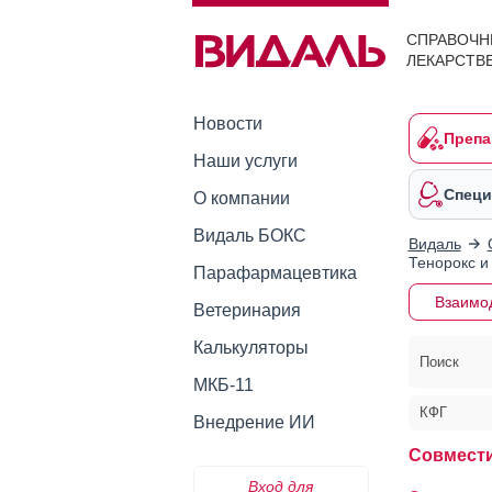
СПРАВОЧН
ЛЕКАРСТВ
Новости
Препа
Наши услуги
Специ
О компании
Видаль БОКС
Видаль
Тенорокс и
Парафармацевтика
Взаимо
Ветеринария
Калькуляторы
Поиск
МКБ-11
КФГ
Внедрение ИИ
Совмести
Вход для