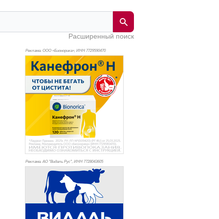
Расширенный поиск
Реклама. ООО «Бионорика», ИНН 772
9590470
Реклама. АО "Видаль Рус", ИНН 772
8043605