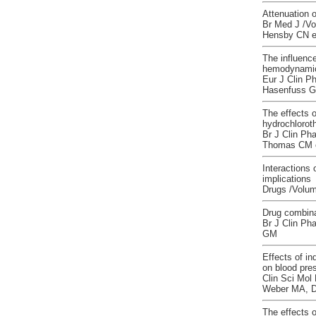
Attenuation o
Br Med J /Vo
Hensby CN et
The influence
hemodynamic 
Eur J Clin P
Hasenfuss G 
The effects o
hydrochloroth
Br J Clin Ph
Thomas CM e
Interactions
implications
Drugs /Volum
Drug combinat
Br J Clin Ph
GM
Effects of in
on blood pres
Clin Sci Mol
Weber MA, Dr
The effects o