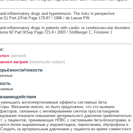
anti-inflammatory drugs and hypertension. The risks in perspective
e:51 Part:2/Feb Page:179-87 / 1996 / de Leeuw PW
anti-inflammatory drugs in patients with cardio- or cerebrovascular disorders
lume:92 Part:9/Sep Page:721-9 / 2003 / Stöllberger C, Finsterer J
ы:
олол
(atenolol)
мизол натрия
(metamizole sodium)
ерьёзности/тяжести
женные
ность
ечаемые
 взаимодействия
уменьшить антигипертензивные эффекты системных бета-
торы. Механизм неясен, но было предложено, что это вызвано
факторов, связанных с ингибированием синтеза простагландинов
дования показали повышение артериального давления приблизительно
 ст. у пациентов, принимающих НПВС с системными бета-блокаторами, и
ался более выраженным у индометацина, пироксикама, ибупрофена и
 Следить за артериальным давлением у пациента во время совместного