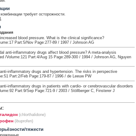
ия.
ации
комбинации требует осторожности.
.
и
здания
ncreased blood pressure. What is the clinical significance?
lume:17 Part:5/Nov Page:277-89 / 1997 / Johnson AG
al anti-inflammatory drugs affect blood pressure? A meta-analysis
ed /Volume:121 Part:4/Aug 15 Page:289-300 / 1994 / Johnson AG, Nguyen
anti-inflammatory drugs and hypertension. The risks in perspective
e:51 Part:2/Feb Page:179-87 / 1996 / de Leeuw PW
anti-inflammatory drugs in patients with cardio- or cerebrovascular disorders
lume:92 Part:9/Sep Page:721-9 / 2003 / Stöllberger C, Finsterer J
ы:
талидон
(chlorthalidone)
рофен
(ibuprofen)
ерьёзности/тяжести
ыраженные