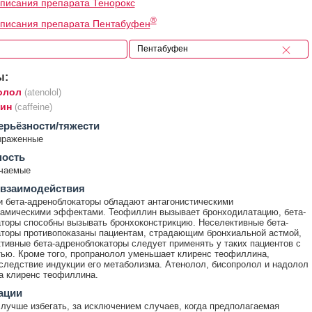
писания препарата Тенорокс
®
описания препарата Пентабуфен
ы:
олол
(atenolol)
ин
(caffeine)
ерьёзности/тяжести
ыраженные
ность
ечаемые
 взаимодействия
 бета-адреноблокаторы обладают антагонистическими
амическими эффектами. Теофиллин вызывает бронходилатацию, бета-
торы способны вызывать бронхоконстрикцию. Неселективные бета-
торы противопоказаны пациентам, страдающим бронхиальной астмой,
тивные бета-адреноблокаторы следует применять у таких пациентов с
ью. Кроме того, пропранолол уменьшает клиренс теофиллина,
следствие индукции его метаболизма. Атенолол, бисопролол и надолол
а клиренс теофиллина.
ации
лучше избегать, за исключением случаев, когда предполагаемая