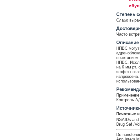
ибуп
Cтепень с
Слабо выра
Достовер
Часто встр
Описание
НПВС могут 
адреноблока
сочетанием 
НПВС. Иссле
на 6 мм рт.
эффект оказ
напроксена.
использован
Рекоменд
Применение 
Контроль АД
Источник
Печатные и
NSAIDs and i
Drug Saf /Vo
Do nonsteroid
Ann Intern M