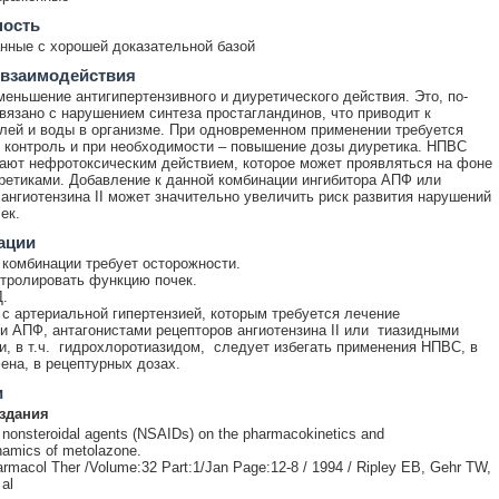
ность
ные с хорошей доказательной базой
 взаимодействия
еньшение антигипертензивного и диуретического действия. Это, по-
вязано с нарушением синтеза простагландинов, что приводит к
лей и воды в организме. При одновременном применении требуется
 контроль и при необходимости – повышение дозы диуретика. НПВС
ают нефротоксическим действием, которое может проявляться на фоне
ретиками. Добавление к данной комбинации ингибитора АПФ или
 ангиотензина II может значительно увеличить риск развития нарушений
ек.
ации
комбинации требует осторожности.
тролировать функцию почек.
.
 с артериальной гипертензией, которым требуется лечение
и АПФ, антагонистами рецепторов ангиотензина II или тиазидными
, в т.ч. гидрохлоротиазидом, следует избегать применения НПВС, в
фена, в рецептурных дозах.
и
здания
f nonsteroidal agents (NSAIDs) on the pharmacokinetics and
amics of metolazone.
harmacol Ther /Volume:32 Part:1/Jan Page:12-8 / 1994 / Ripley EB, Gehr TW,
al