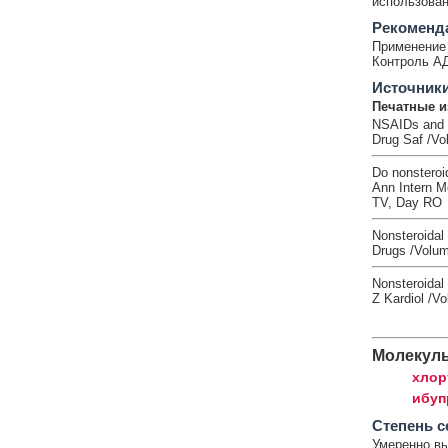
использован
Рекоменд
Применение 
Контроль АД
Источник
Печатные и
NSAIDs and i
Drug Saf /Vo
Do nonsteroid
Ann Intern M
TV, Day RO
Nonsteroidal 
Drugs /Volum
Nonsteroidal 
Z Kardiol /Vo
Молекул
хлор
ибуп
Cтепень с
Умеренно в