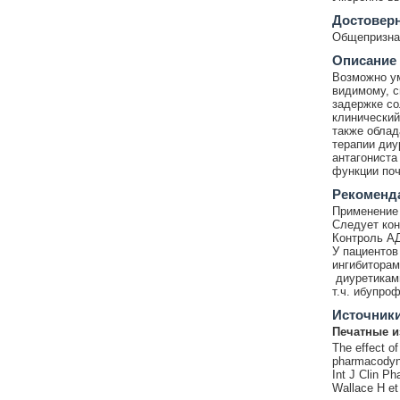
Достовер
Общепризнан
Описание
Возможно ум
видимому, с
задержке со
клинический
также облад
терапии диу
антагониста
функции поч
Рекоменд
Применение 
Следует кон
Контроль АД
У пациентов
ингибиторам
диуретиками
т.ч. ибупро
Источник
Печатные и
The effect o
pharmacodyn
Int J Clin P
Wallace H et 