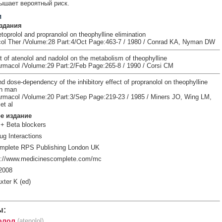
ышает вероятный риск.
и
здания
toprolol and propranolol on theophylline elimination
ol Ther /Volume:28 Part:4/Oct Page:463-7 / 1980 / Conrad KA, Nyman DW
t of atenolol and nadolol on the metabolism of theophylline
armacol /Volume:29 Part:2/Feb Page:265-8 / 1990 / Corsi CM
nd dose-dependency of the inhibitory effect of propranolol on theophylline
in man
armacol /Volume:20 Part:3/Sep Page:219-23 / 1985 / Miners JO, Wing LM,
et al
е издание
 + Beta blockers
ug Interactions
mplete RPS Publishing London UK
p://www.medicinescomplete.com/mc
2008
xter K (ed)
ы:
олол
(atenolol)