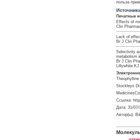
польза прев
Источник
Печатные и
Effects of me
Clin Pharmac
Lack of effec
Br J Clin Ph
Selectivity a
metabolism 
Br J Clin Ph
Lillywhite KJ 
Электронно
Theophylline
Stockleys Dr
MedicinesCo
Ссылка: htt
Дата: 31/07/
Автор(ы): Ba
Молекул
атен