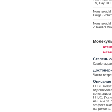
TV, Day RO
Nonsteroidal 
Drugs /Volum
Nonsteroidal 
Z Kardiol /Vo
Молекул
атен
мета
Cтепень с
Слабо выра
Достовер
Часто встр
Описание
НПВС могут 
адреноблока
сочетанием 
НПВС. Иссле
на 6 мм рт.
эффект оказ
напроксена.