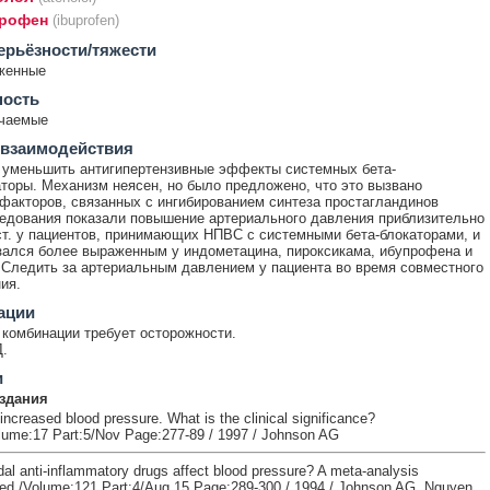
рофен
(ibuprofen)
ерьёзности/тяжести
женные
ность
ечаемые
 взаимодействия
уменьшить антигипертензивные эффекты системных бета-
торы. Механизм неясен, но было предложено, что это вызвано
факторов, связанных с ингибированием синтеза простагландинов
дования показали повышение артериального давления приблизительно
 ст. у пациентов, принимающих НПВС с системными бета-блокаторами, и
ался более выраженным у индометацина, пироксикама, ибупрофена и
 Следить за артериальным давлением у пациента во время совместного
ия.
ации
комбинации требует осторожности.
.
и
здания
ncreased blood pressure. What is the clinical significance?
lume:17 Part:5/Nov Page:277-89 / 1997 / Johnson AG
al anti-inflammatory drugs affect blood pressure? A meta-analysis
ed /Volume:121 Part:4/Aug 15 Page:289-300 / 1994 / Johnson AG, Nguyen