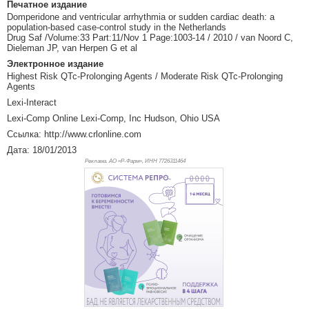
Печатное издание
Domperidone and ventricular arrhythmia or sudden cardiac death: a
population-based case-control study in the Netherlands
Drug Saf /Volume:33 Part:11/Nov 1 Page:1003-14 / 2010 / van Noord C,
Dieleman JP, van Herpen G et al
Электронное издание
Highest Risk QTc-Prolonging Agents / Moderate Risk QTc-Prolonging
Agents
Lexi-Interact
Lexi-Comp Online Lexi-Comp, Inc Hudson, Ohio USA
Ссылка: http://www.crlonline.com
Дата: 18/01/2013
Реклама. АО «Р-Фарм», ИНН 772
6311464