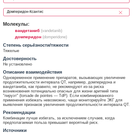
Молекулы:
вандетаниб
(vandetanib)
домперидон
(domperidone)
Cтепень серьёзности/тяжести
Тяжелые
Достоверность
Не установлено
Описание взаимодействия
Одновременное применение препаратов, вызывающих увеличение
продолжительности интервала QT, например, домперидона и
вандетаниба, как правило, не рекомендуют из-за риска
возникновения потенциально опасных для жизни аритмий типа
"пируэт" (torsade de pointes — TdP). Если комбинированного
применения избежать невозможно, чаще мониторируйте ЭКГ для
выявления признаков увеличения продолжительности интервала QT.
Рекомендации
Комбинации лучше избегать, за исключением случаев, когда
предполагаемая польза превышает вероятный риск.
Источники