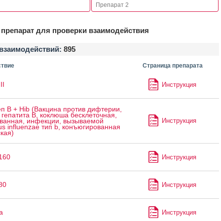
препарат для проверки взаимодействия
взаимодействий:
895
твие
Страница препарата
II
Инструкция
п B + Hib (Вакцина против дифтерии,
 гепатита B, коклюша бесклеточная,
Инструкция
ванная, инфекции, вызываемой
s influenzae тип b, конъюгированная
кая)
160
Инструкция
80
Инструкция
а
Инструкция