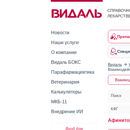
СПРАВОЧН
ЛЕКАРСТВ
Новости
Препа
Наши услуги
Специ
О компании
Видаль БОКС
Видаль
Взаимодейс
Парафармацевтика
Взаимо
Ветеринария
Калькуляторы
Поиск
МКБ-11
КФГ
Внедрение ИИ
Афинито
Вход для