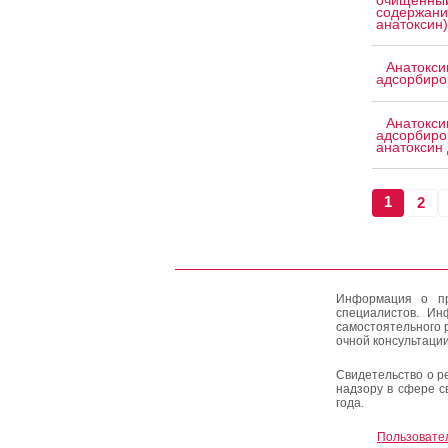
очищенный
содержани
анатоксин)
Анатокси
адсорбиро
Анатокси
адсорбиро
анатоксин 
1
2
Информация о пр
специалистов. Ин
самостоятельного 
очной консультации
Свидетельство о р
надзору в сфере с
года.
Пользовате