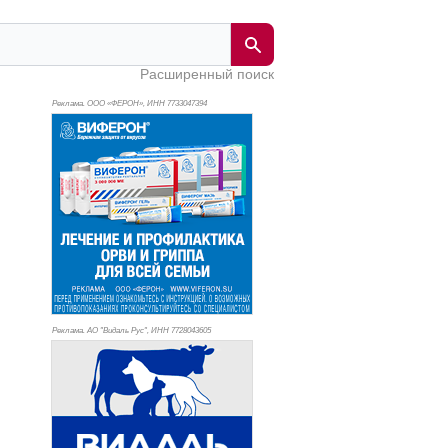
Расширенный поиск
Реклама. ООО «ФЕРОН», ИНН 773
3047394
Реклама. АО "Видаль Рус", ИНН 772
8043605