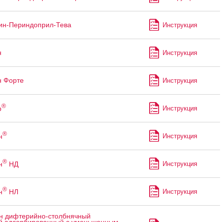
ин-Периндоприл-Тева
Инструкция
н
Инструкция
н Форте
Инструкция
®
р
Инструкция
®
н
Инструкция
®
н
НД
Инструкция
®
н
НЛ
Инструкция
н дифтерийно-столбнячный