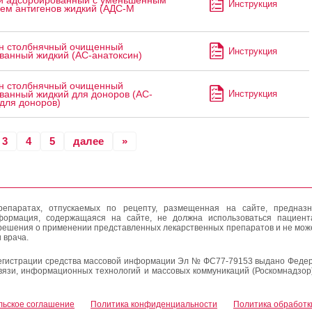
 адсорбированный с уменьшенным
Инструкция
ем антигенов жидкий (АДС-М
н столбнячный очищенный
Инструкция
ванный жидкий (АС-анатоксин)
н столбнячный очищенный
Инструкция
ванный жидкий для доноров (АС-
для доноров)
3
4
5
далее
»
епаратах, отпускаемых по рецепту, размещенная на сайте, предназн
формация, содержащаяся на сайте, не должна использоваться пациен
решения о применении представленных лекарственных препаратов и не мож
 врача.
егистрации средства массовой информации Эл № ФС77-79153 выдано Федер
вязи, информационных технологий и массовых коммуникаций (Роскомнадзор
льское соглашение
Политика конфиденциальности
Политика обработк