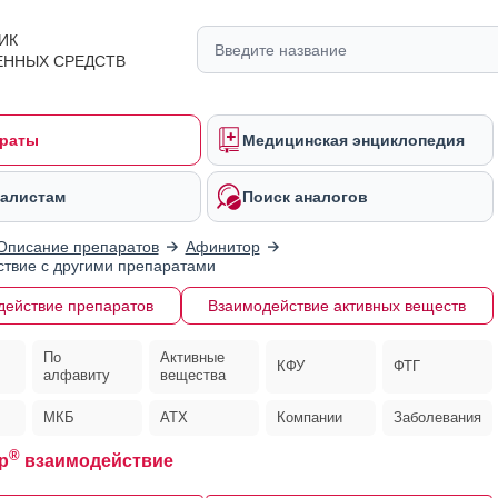
ИК
ЕННЫХ СРЕДСТВ
раты
Медицинская энциклопедия
алистам
Поиск аналогов
Описание препаратов
Афинитор
твие с другими препаратами
действие препаратов
Взаимодействие активных веществ
По
Активные
КФУ
ФТГ
алфавиту
вещества
МКБ
АТХ
Компании
Заболевания
®
р
взаимодействие