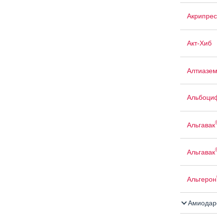
Акрипрес
Акт-Хиб
Алтиазе
Альбоци
Альгавак
Альгавак
Альгерон
Амиодар