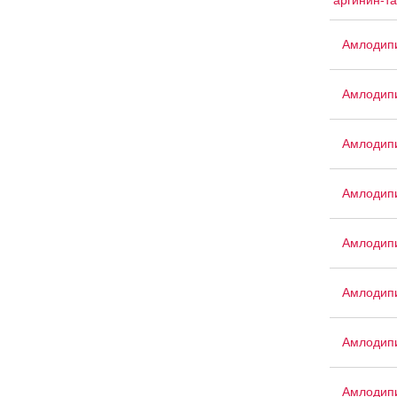
аргинин-т
Амлодипи
Амлодип
Амлодип
Амлодипи
Амлодип
Амлодип
Амлодипи
Амлодип