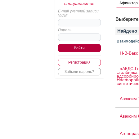
специалистов
E-mail учетной записи
Vidal:
Выберите 
Пароль:
Найдено 
Взаимодейс
H-B-Вакс 
Регистрация
аАКДС-Ге
Забыли пароль?
столбняка,
адсорбиро
Haemophilu
синтетичес
Аваксим 
Аваксим 
Агенераз