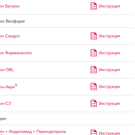
он Белупо
Инструкция
он Велфарм
он Сандоз
Инструкция
он Фармасинтез
Инструкция
он-OBL
Инструкция
®
он-Акри
Инструкция
он-СЗ
Инструкция
дин
н + Индапамид + Периндоприла
Инструкция