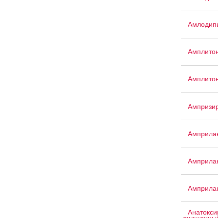
Амлодип
Амплито
Амплито
Ампризи
Амприла
Амприла
Амприла
Анатокси