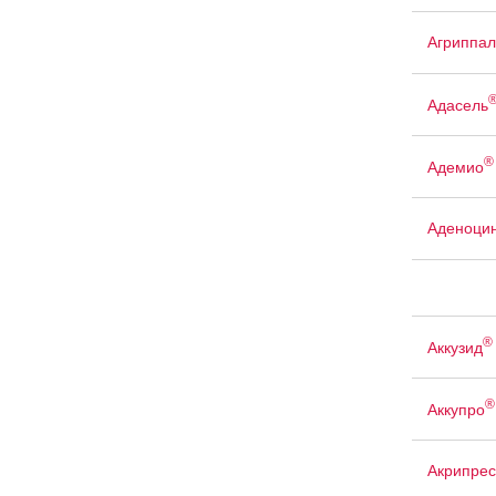
Агриппал
Адасель
®
Адемио
Аденоци
®
Аккузид
®
Аккупро
Акрипрес