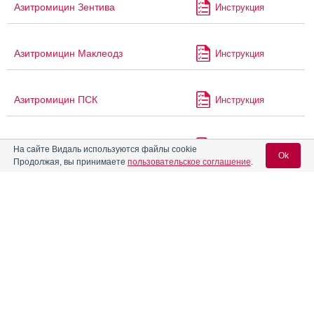
Азитромицин Зентива
Инструкция
Азитромицин Маклеодз
Инструкция
Азитромицин ПСК
Инструкция
Азитромицин Реневал
Инструкция
На сайте Видаль используются файлы cookie
Ok
Продолжая, вы принимаете
пользовательское соглашение
.
®
Азитромицин Сандоз
Инструкция
Вход для специалистов
E-mail учетной записи Vidal:
Азитромицин Санофи
Инструкция
Пароль:
Азитромицин Форте
Инструкция