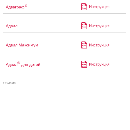
®
Адваграф
Инструкция
Адвил
Инструкция
Адвил Максимум
Инструкция
®
Адвил
для детей
Инструкция
Реклама