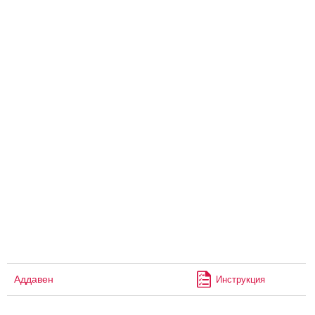
Аддавен
Инструкция