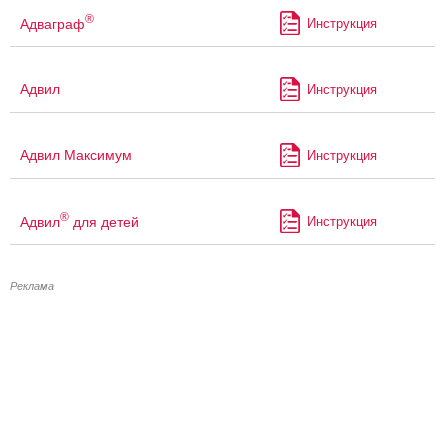
®
Адваграф
Инструкция
Адвил
Инструкция
Адвил Максимум
Инструкция
®
Адвил
для детей
Инструкция
Реклама