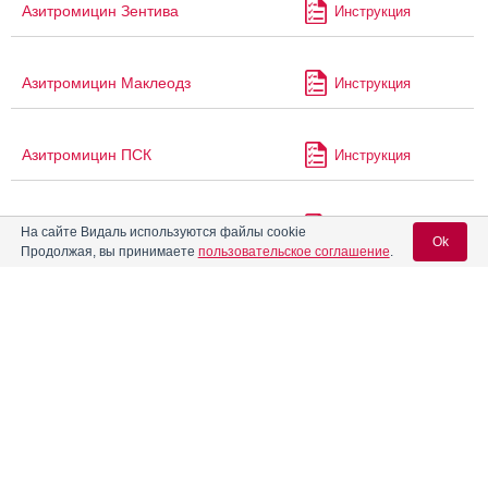
Азитромицин Зентива
Инструкция
Азитромицин Маклеодз
Инструкция
Азитромицин ПСК
Инструкция
Азитромицин Реневал
Инструкция
На сайте Видаль используются файлы cookie
Ok
Продолжая, вы принимаете
пользовательское соглашение
.
®
Азитромицин Сандоз
Инструкция
Вход для специалистов
E-mail учетной записи Vidal:
Азитромицин Санофи
Инструкция
Пароль:
Азитромицин Форте
Инструкция