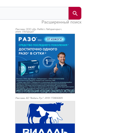
Расширенный поиск
Реклама. ООО «Др. Редди’с Лабораторис»,
ИНН: 770
7321227
Реклама. АО "Видаль Рус", ИНН 772
8043605