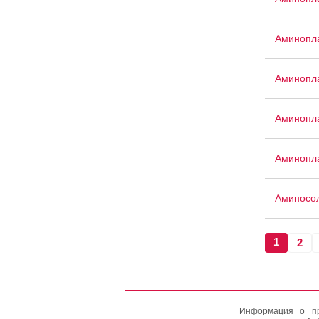
Аминопла
Аминопла
Аминопла
Аминопл
Аминосо
1
2
Информация о пр