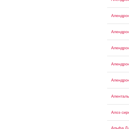
Алендро
Алендрон
Алендрон
Алендрон
Алендрон
Аленталь
Алоэ сир
Альфа Д