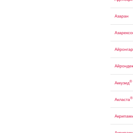
Азаран
Азарексо
Айронгар
Айрондек
®
Аккузид
®
Акласта
Акрипам
Акрипам