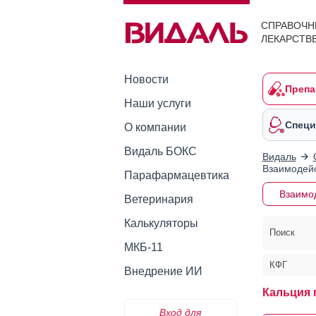
СПРАВОЧН
ЛЕКАРСТВ
Новости
Препа
Наши услуги
Специ
О компании
Видаль БОКС
Видаль
Взаимодейс
Парафармацевтика
Взаимо
Ветеринария
Калькуляторы
Поиск
МКБ-11
КФГ
Внедрение ИИ
Кальция 
Вход для