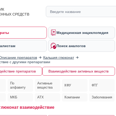
ИК
ЕННЫХ СРЕДСТВ
раты
Медицинская энциклопедия
алистам
Поиск аналогов
Описание препаратов
Кальция глюконат
твие с другими препаратами
действие препаратов
Взаимодействие активных веществ
По
Активные
КФУ
ФТГ
алфавиту
вещества
МКБ
АТХ
Компании
Заболевания
глюконат взаимодействие