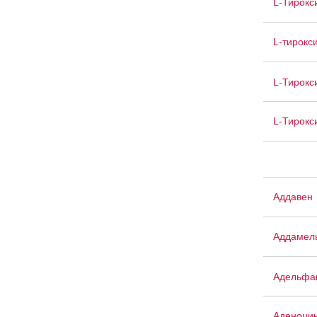
L-Тирокс
L-тирокс
L-Тирокс
L-Тирокс
Аддавен
Аддамел
Адельфа
Аденоци