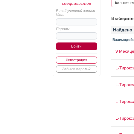
специалистов
E-mail учетной записи
Vidal:
Выберите 
Пароль:
Найдено 
Взаимодейс
9 Месяце
Регистрация
L-Тирокс
Забыли пароль?
L-Тирокс
L-Тирокс
L-Тирокс