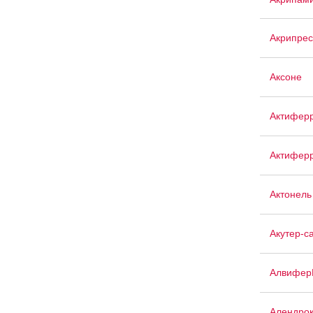
Акрипрес
Аксоне
Актифер
Актиферр
Актонель
Акутер-с
Алвифер
Алендро