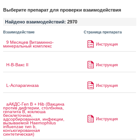
Выберите препарат для проверки взаимодействия
Найдено взаимодействий:
2970
Взаимодействие
Страница препарата
9 Месяцев Витаминно-
Инструкция
минеральный комплекс
H-B-Вакс II
Инструкция
L-Аспарагиназа
Инструкция
аАКДС-Геп B + Hib (Вакцина
против дифтерии, столбняка,
гепатита B, коклюша
бесклеточная,
Инструкция
адсорбированная, инфекции,
вызываемой Haemophilus
influenzae тип b,
конъюгированная
синтетическая)