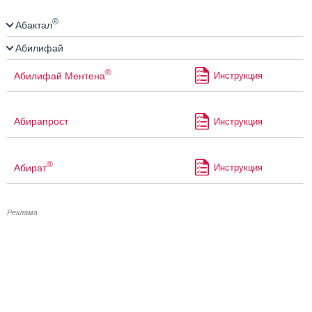
®
Абактал
Абилифай
®
Абилифай Ментена
Инструкция
Абирапрост
Инструкция
®
Абират
Инструкция
Реклама