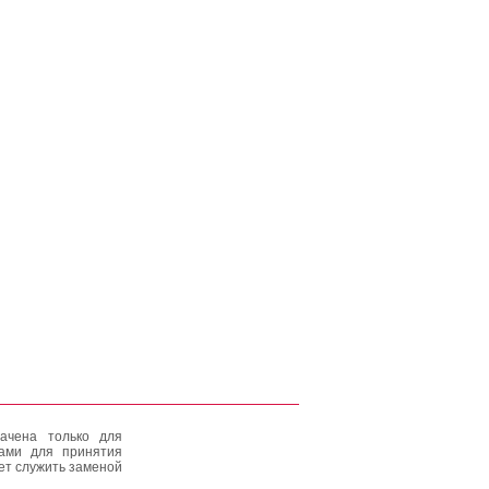
ачена только для
тами для принятия
ет служить заменой