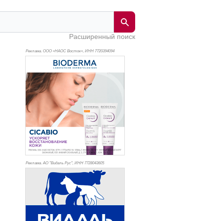
Расширенный поиск
Реклама. ООО «НАОС Восток», ИНН 772
0394094
Реклама. АО "Видаль Рус", ИНН 772
8043605