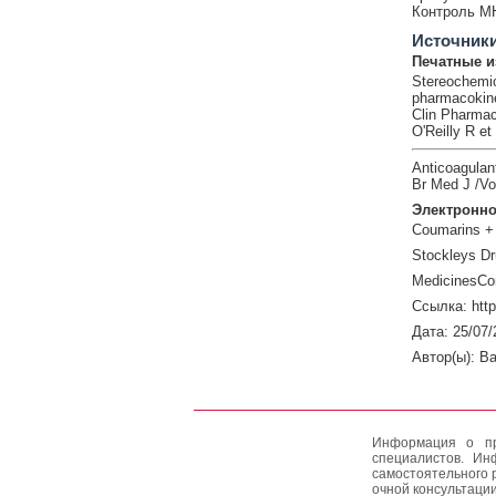
Контроль М
Источник
Печатные и
Stereochemic
pharmacokin
Clin Pharmac
O'Reilly R et 
Anticoagulant
Br Med J /Vo
Электронно
Coumarins + 
Stockleys Dr
MedicinesCo
Ссылка: htt
Дата: 25/07/
Автор(ы): Ba
Информация о пр
специалистов. Ин
самостоятельного 
очной консультации