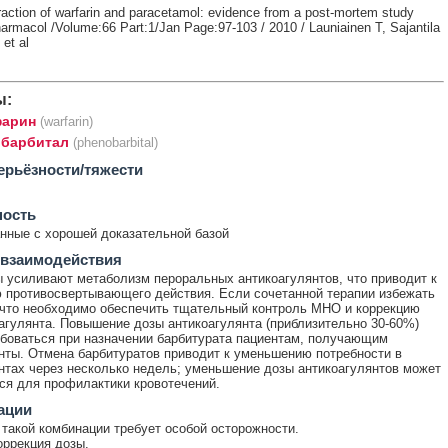
raction of warfarin and paracetamol: evidence from a post-mortem study
harmacol /Volume:66 Part:1/Jan Page:97-103 / 2010 / Launiainen T, Sajantila
et al
ы:
арин
(warfarin)
барбитал
(phenobarbital)
ерьёзности/тяжести
ность
ные с хорошей доказательной базой
 взаимодействия
 усиливают метаболизм пероральных антикоагулянтов, что приводит к
противосвертывающего действия. Если сочетанной терапии избежать
 что необходимо обеспечить тщательный контроль МНО и коррекцию
агулянта. Повышение дозы антикоагулянта (приблизительно 30-60%)
боваться при назначении барбитурата пациентам, получающим
нты. Отмена барбитуратов приводит к уменьшению потребности в
нтах через несколько недель; уменьшение дозы антикоагулянтов может
ся для профилактики кровотечений.
ации
такой комбинации требует особой осторожности.
оррекция дозы.