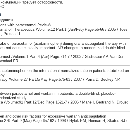
комбинации требует осторожности.
НО.
и
здания
ions with paracetamol (review)
rnal of Therapeutics /Volume:12 Part:1 (Jan/Feb) Page:56-66 / 2005 / Toes
, Prescott L
ake of paracetamol (acetaminophen) during oral anticoagulant therapy with
es not cause clinically important INR changes: a randomized double-blind
most /Volume:1 Part:4 (Apr) Page:714-7 / 2003 / Gadisseur AP, Van Der
sendaal FR
 acetaminophen on the international normalized ratio in patients stabilized on
apy
apy /Volume:27 Part:5/May Page:675-83 / 2007 / Parra D, Beckey NP,
etween paracetamol and warfarin in patients: a double-blind, placebo-
randomized study
a /Volume:91 Part:12/Dec Page:1621-7 / 2006 / Mahé I, Bertrand N, Drouet
 and other risk factors for excessive warfarin anticoagulation
:279 Part:9 (Mar) Page:657-62 / 1998 / Hylek EM, Heiman H, Skates SJ et