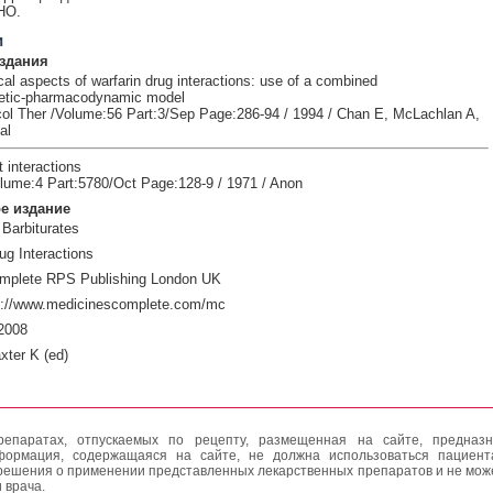
НО.
и
здания
al aspects of warfarin drug interactions: use of a combined
etic-pharmacodynamic model
ol Ther /Volume:56 Part:3/Sep Page:286-94 / 1994 / Chan E, McLachlan A,
al
 interactions
lume:4 Part:5780/Oct Page:128-9 / 1971 / Anon
е издание
Barbiturates
ug Interactions
mplete RPS Publishing London UK
p://www.medicinescomplete.com/mc
2008
xter K (ed)
епаратах, отпускаемых по рецепту, размещенная на сайте, предназн
формация, содержащаяся на сайте, не должна использоваться пациен
решения о применении представленных лекарственных препаратов и не мож
 врача.