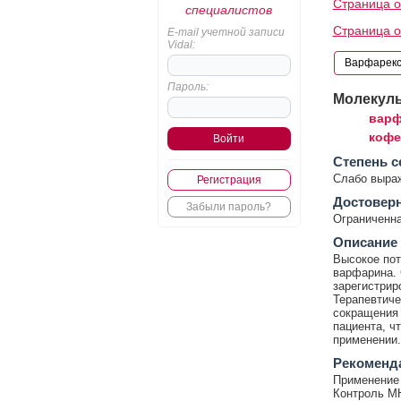
Страница о
специалистов
Страница 
E-mail учетной записи
Vidal:
Пароль:
Молекул
варф
кофе
Cтепень с
Слабо выра
Регистрация
Достовер
Забыли пароль?
Ограниченна
Описание
Высокое пот
варфарина. 
зарегистрир
Терапевтиче
сокращения 
пациента, ч
применении.
Рекоменд
Применение 
Контроль М