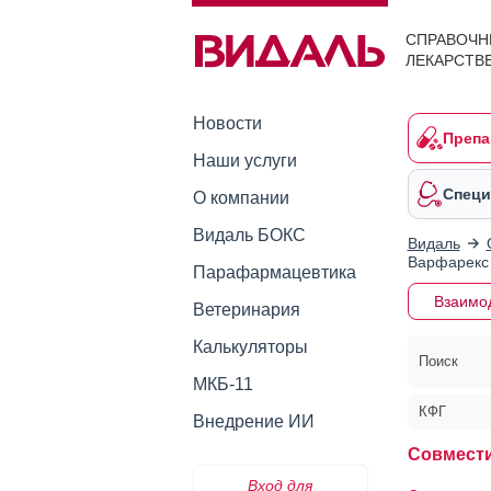
СПРАВОЧН
ЛЕКАРСТВ
Новости
Препа
Наши услуги
Специ
О компании
Видаль БОКС
Видаль
Варфарекс
Парафармацевтика
Взаимо
Ветеринария
Калькуляторы
Поиск
МКБ-11
КФГ
Внедрение ИИ
Совмести
Вход для