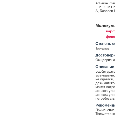
Adverse inte
Eur J Clin P
A, Rasanen I 
Молекул
варф
фено
Cтепень с
Тяжелые
Достовер
Общепризнан
Описание
Барбитураты
уменьшению 
не удается,
дозы антико
может потре
антикоагуля
антикоагуля
потребовать
Рекоменд
Применение 
Требуется к