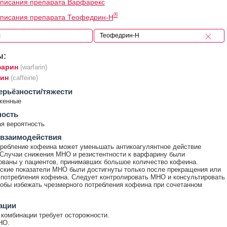
писания препарата Варфарекс
®
описания препарата Теофедрин-Н
ы:
арин
(warfarin)
ин
(caffeine)
ерьёзности/тяжести
женные
ность
я вероятность
 взаимодействия
ребление кофеина может уменьшать антикоагулянтное действие
Случаи снижения МНО и резистентности к варфарину были
ованы у пациентов, принимавших большое количество кофеина.
ские показатели МНО были достигнуты только после прекращения или
потребления кофеина. Следует контролировать МНО и консультировать
тобы избежать чрезмерного потребления кофеина при сочетанном
ации
комбинации требует осторожности.
НО.