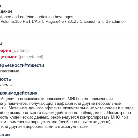
и
здание
istance and caffeine containing beverages
l /Volume:156 Part:1/Apr 5 Page:e4-5 / 2012 / Clapauch SH, Benchimol-
ы:
арин
(warfarin)
цетамол
(paracetamol)
ерьёзности/тяжести
ыраженные
ность
ечаемые
 взаимодействия
общения о возможности повышения МНО после применения
а у пациентов, получающих варфарин или другие пероральные
нты. Механизм данного эффекта окончательно не установлен и в ряде
й не выявлено такого взаимодействия не наблюдалось. Несмотря на
ость клинических данных, рекомендуется контролировать МНО при
ом применении парацетамола (особенно в высоких дозах) с
или другими пероральными антикоагулянтами.
ации