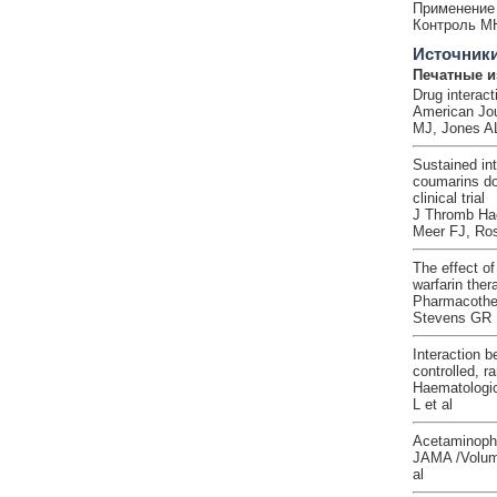
Применение 
Контроль М
Источник
Печатные и
Drug interact
American Jou
MJ, Jones AL
Sustained int
coumarins do
clinical trial
J Thromb Hae
Meer FJ, Ro
The effect of
warfarin ther
Pharmacother
Stevens GR
Interaction b
controlled, 
Haematologic
L et al
Acetaminophen
JAMA /Volume
al