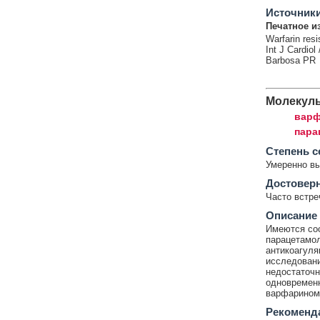
Источник
Печатное и
Warfarin res
Int J Cardio
Barbosa PR
Молекул
варф
пара
Cтепень с
Умеренно в
Достовер
Часто встр
Описание
Имеются со
парацетамол
антикоагуля
исследовани
недостаточн
одновременн
варфарином 
Рекоменд