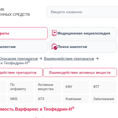
ИК
ЕННЫХ СРЕДСТВ
раты
Медицинская энциклопедия
алистам
Поиск аналогов
Описание препаратов
Взаимодействие препаратов
®
 и Теофедрин-Н
действие препаратов
Взаимодействие активных веществ
По
Активные
КФУ
ФТГ
алфавиту
вещества
МКБ
АТХ
Компании
Заболевания
®
мость Варфарекс и Теофедрин-Н