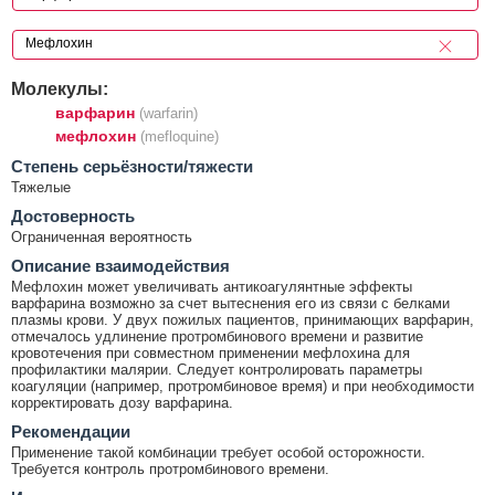
Молекулы:
варфарин
(warfarin)
мефлохин
(mefloquine)
Cтепень серьёзности/тяжести
Тяжелые
Достоверность
Ограниченная вероятность
Описание взаимодействия
Мефлохин может увеличивать антикоагулянтные эффекты
варфарина возможно за счет вытеснения его из связи с белками
плазмы крови. У двух пожилых пациентов, принимающих варфарин,
отмечалось удлинение протромбинового времени и развитие
кровотечения при совместном применении мефлохина для
профилактики малярии. Следует контролировать параметры
коагуляции (например, протромбиновое время) и при необходимости
корректировать дозу варфарина.
Рекомендации
Применение такой комбинации требует особой осторожности.
Требуется контроль протромбинового времени.