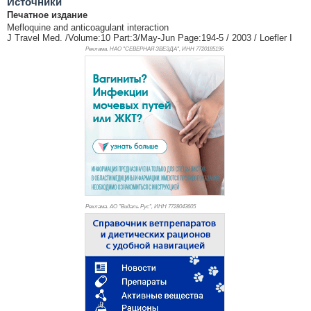
Источники
Печатное издание
Mefloquine and anticoagulant interaction
J Travel Med. /Volume:10 Part:3/May-Jun Page:194-5 / 2003 / Loefler I
Реклама. НАО "СЕВЕРНАЯ ЗВЕЗДА", ИНН 772
0185196
Реклама. АО "Видаль Рус", ИНН 772
8043605