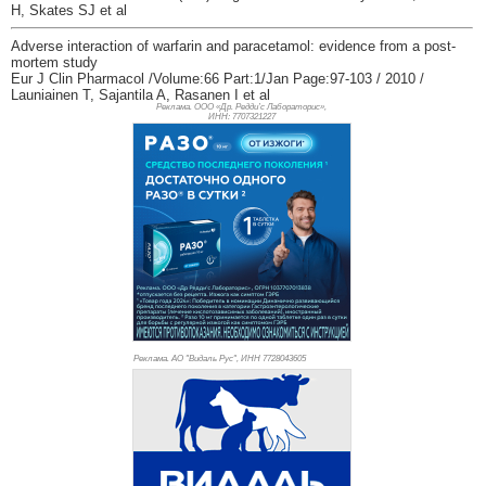
H, Skates SJ et al
Adverse interaction of warfarin and paracetamol: evidence from a post-
mortem study
Eur J Clin Pharmacol /Volume:66 Part:1/Jan Page:97-103 / 2010 /
Launiainen T, Sajantila A, Rasanen I et al
Реклама. ООО «Др. Редди’с Лабораторис»,
ИНН: 770
7321227
Реклама. АО "Видаль Рус", ИНН 772
8043605