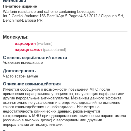
Источники
Печатное издание
Warfarin resistance and caffeine containing beverages
Int J Cardiol /Volume:156 Part:1/Apr 5 Page:e4-5 / 2012 / Clapauch SH,
Benchimol-Barbosa PR
Молекулы:
варфарин
(warfarin)
парацетамол
(paracetamol)
Cтепень серьёзности/тяжести
Умеренно выраженные
Достоверность
Часто встречаемые
Описание взаимодействия
Имеются сообщения о возможности повышения МНО после
применения парацетамола у пациентов, получающих варфарин или
другие пероральные антикоагулянты. Механизм данного эффекта
окончательно не установлен и в ряде исследований не выявлено
такого взаимодействия не наблюдалось. Несмотря на
недостаточность клинических данных, рекомендуется
контролировать МНО при одновременном применении парацетамола
(особенно в высоких дозах) с варфарином или другими
пероральными антикоагулянтами.