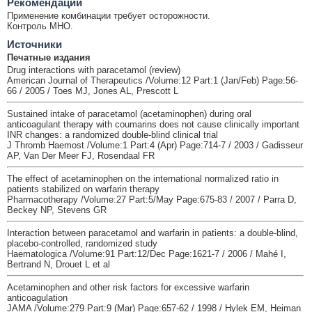
Рекомендации
Применение комбинации требует осторожности.
Контроль МНО.
Источники
Печатные издания
Drug interactions with paracetamol (review)
American Journal of Therapeutics /Volume:12 Part:1 (Jan/Feb) Page:56-
66 / 2005 / Toes MJ, Jones AL, Prescott L
Sustained intake of paracetamol (acetaminophen) during oral
anticoagulant therapy with coumarins does not cause clinically important
INR changes: a randomized double-blind clinical trial
J Thromb Haemost /Volume:1 Part:4 (Apr) Page:714-7 / 2003 / Gadisseur
AP, Van Der Meer FJ, Rosendaal FR
The effect of acetaminophen on the international normalized ratio in
patients stabilized on warfarin therapy
Pharmacotherapy /Volume:27 Part:5/May Page:675-83 / 2007 / Parra D,
Beckey NP, Stevens GR
Interaction between paracetamol and warfarin in patients: a double-blind,
placebo-controlled, randomized study
Haematologica /Volume:91 Part:12/Dec Page:1621-7 / 2006 / Mahé I,
Bertrand N, Drouet L et al
Acetaminophen and other risk factors for excessive warfarin
anticoagulation
JAMA /Volume:279 Part:9 (Mar) Page:657-62 / 1998 / Hylek EM, Heiman