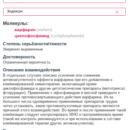
Молекулы:
варфарин
(warfarin)
циклофосфамид
(cyclophosphamide)
Cтепень серьёзности/тяжести
Умеренно выраженные
Достоверность
Ограниченная вероятность
Описание взаимодействия
В отдельных случаях описано усиление или снижение
антикоагулянтного эффекта варфарина при его добавлении к
комбинированной химиотерапии, включающей кроме
циклофосфамида и другие цитотоксические препараты (метотрексат,
фторурацил). Применение с ифосфамидом и месной приводило к
усилению противосвертывающего действия варфарина. Из-за
большого числа одновременно применяемых препаратов трудно
четко установить, какие противоопухолевые препараты являются
причиной этого взаимодействия. Во время и после применения такой
комбинации следует контролировать МНО и протромбиновое время
(такой же контроль рекомендуется и при использовании в составе
комбинированной терапии других антикоагулянтов).