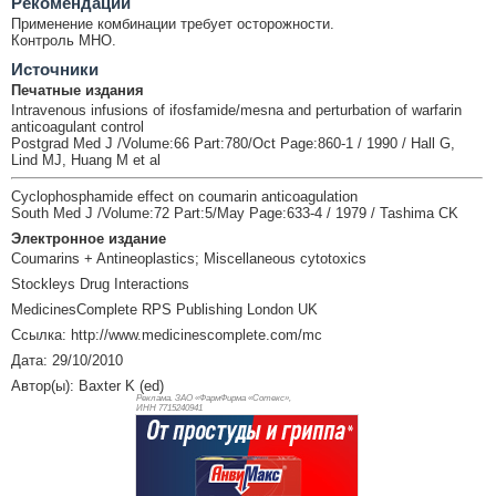
Рекомендации
Применение комбинации требует осторожности.
Контроль МНО.
Источники
Печатные издания
Intravenous infusions of ifosfamide/mesna and perturbation of warfarin
anticoagulant control
Postgrad Med J /Volume:66 Part:780/Oct Page:860-1 / 1990 / Hall G,
Lind MJ, Huang M et al
Cyclophosphamide effect on coumarin anticoagulation
South Med J /Volume:72 Part:5/May Page:633-4 / 1979 / Tashima CK
Электронное издание
Coumarins + Antineoplastics; Miscellaneous cytotoxics
Stockleys Drug Interactions
MedicinesComplete RPS Publishing London UK
Ссылка: http://www.medicinescomplete.com/mc
Дата: 29/10/2010
Автор(ы): Baxter K (ed)
Реклама. ЗАО «ФармФирма «Сотекс»,
ИНН 771
5240941