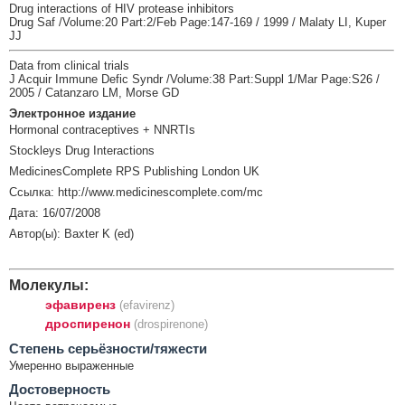
Drug interactions of HIV protease inhibitors
Drug Saf /Volume:20 Part:2/Feb Page:147-169 / 1999 / Malaty LI, Kuper
JJ
Data from clinical trials
J Acquir Immune Defic Syndr /Volume:38 Part:Suppl 1/Mar Page:S26 /
2005 / Catanzaro LM, Morse GD
Электронное издание
Hormonal contraceptives + NNRTIs
Stockleys Drug Interactions
MedicinesComplete RPS Publishing London UK
Ссылка: http://www.medicinescomplete.com/mc
Дата: 16/07/2008
Автор(ы): Baxter K (ed)
Молекулы:
эфавиренз
(efavirenz)
дроспиренон
(drospirenone)
Cтепень серьёзности/тяжести
Умеренно выраженные
Достоверность