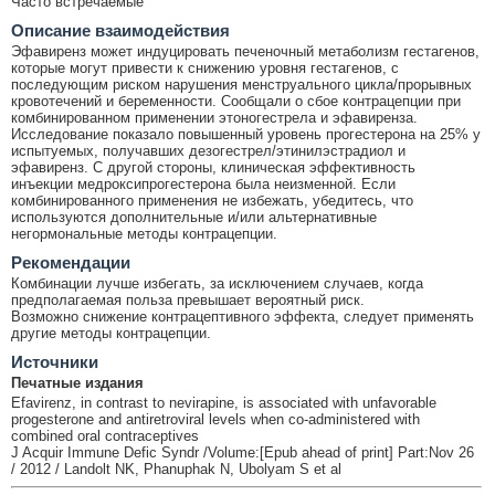
Часто встречаемые
Описание взаимодействия
Эфавиренз может индуцировать печеночный метаболизм гестагенов,
которые могут привести к снижению уровня гестагенов, с
последующим риском нарушения менструального цикла/прорывных
кровотечений и беременности. Сообщали о сбое контрацепции при
комбинированном применении этоногестрела и эфавиренза.
Исследование показало повышенный уровень прогестерона на 25% у
испытуемых, получавших дезогестрел/этинилэстрадиол и
эфавиренз. С другой стороны, клиническая эффективность
инъекции медроксипрогестерона была неизменной. Если
комбинированного применения не избежать, убедитесь, что
используются дополнительные и/или альтернативные
негормональные методы контрацепции.
Рекомендации
Комбинации лучше избегать, за исключением случаев, когда
предполагаемая польза превышает вероятный риск.
Возможно снижение контрацептивного эффекта, следует применять
другие методы контрацепции.
Источники
Печатные издания
Efavirenz, in contrast to nevirapine, is associated with unfavorable
progesterone and antiretroviral levels when co-administered with
combined oral contraceptives
J Acquir Immune Defic Syndr /Volume:[Epub ahead of print] Part:Nov 26
/ 2012 / Landolt NK, Phanuphak N, Ubolyam S et al