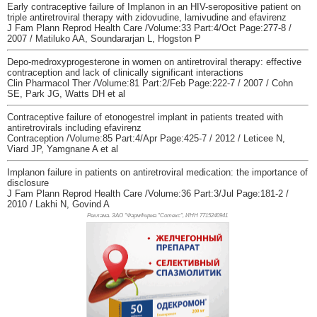
Early contraceptive failure of Implanon in an HIV-seropositive patient on
triple antiretroviral therapy with zidovudine, lamivudine and efavirenz
J Fam Plann Reprod Health Care /Volume:33 Part:4/Oct Page:277-8 /
2007 / Matiluko AA, Soundararjan L, Hogston P
Depo-medroxyprogesterone in women on antiretroviral therapy: effective
contraception and lack of clinically significant interactions
Clin Pharmacol Ther /Volume:81 Part:2/Feb Page:222-7 / 2007 / Cohn
SE, Park JG, Watts DH et al
Contraceptive failure of etonogestrel implant in patients treated with
antiretrovirals including efavirenz
Contraception /Volume:85 Part:4/Apr Page:425-7 / 2012 / Leticee N,
Viard JP, Yamgnane A et al
Implanon failure in patients on antiretroviral medication: the importance of
disclosure
J Fam Plann Reprod Health Care /Volume:36 Part:3/Jul Page:181-2 /
2010 / Lakhi N, Govind A
Реклама. ЗАО "ФармФирма "Сотекс", ИНН 771
5240941