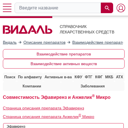
СПРАВОЧНИК
ЛЕКАРСТВЕННЫХ СРЕДСТВ
Видаль
Описание препаратов
Взаимодействие препаратов
Взаимодействие препаратов
Взаимодействие активных веществ
Поиск
По алфавиту
Активные в-ва
КФУ
ФТГ
КФГ
МКБ
АТХ
Компании
Заболевания
®
Совместимость Эфавиренз и Анжелик
Микро
Страница описания препарата Эфавиренз
®
Страница описания препарата Анжелик
Микро