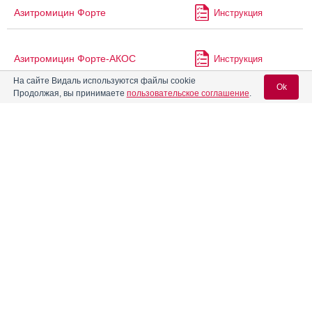
Азитромицин Форте
Инструкция
Азитромицин Форте-АКОС
Инструкция
На сайте Видаль используются файлы cookie
Ok
Продолжая, вы принимаете
пользовательское соглашение
.
Азитромицин Форте-Алиум
Инструкция
Вход для специалистов
®
Азитромицин Экомед
Инструкция
E-mail учетной записи Vidal:
Азитромицин Экспресс
Инструкция
Пароль:
Азитромицин-АКОС
Инструкция
Азитромицин-Акрихин
Инструкция
Регистрация
Забыли пароль?