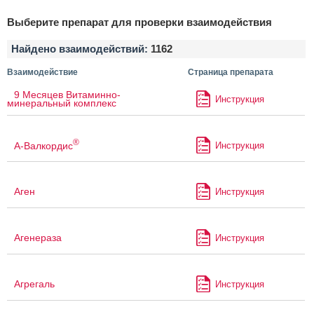
Выберите препарат для проверки взаимодействия
Найдено взаимодействий:
1162
Взаимодействие
Страница препарата
9 Месяцев Витаминно-
Инструкция
минеральный комплекс
®
А-Валкордис
Инструкция
Аген
Инструкция
Агенераза
Инструкция
Агрегаль
Инструкция