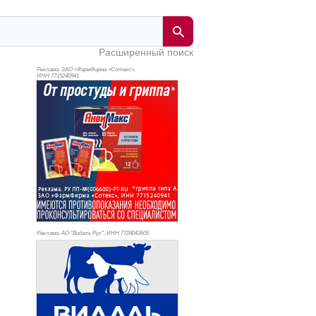
Расширенный поиск
Реклама. ЗАО «ФармФирма «Сотекс»,
ИНН 771
5240941
Реклама. АО "Видаль Рус", ИНН 772
8043605