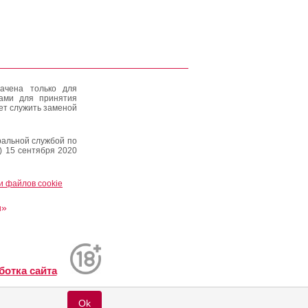
ачена только для
тами для принятия
ет служить заменой
альной службой по
) 15 сентября 2020
и файлов cookie
и»
ботка сайта
Ok