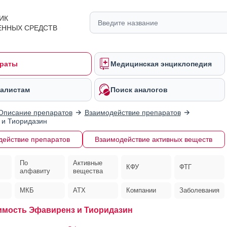
ИК
ЕННЫХ СРЕДСТВ
раты
Медицинская энциклопедия
алистам
Поиск аналогов
Описание препаратов
Взаимодействие препаратов
 и Тиоридазин
действие препаратов
Взаимодействие активных веществ
По
Активные
КФУ
ФТГ
алфавиту
вещества
МКБ
АТХ
Компании
Заболевания
мость Эфавиренз и Тиоридазин