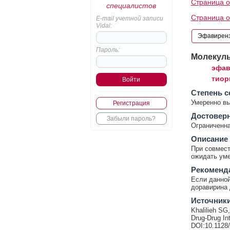
Страница 
специалистов
Страница о
E-mail учетной записи
Vidal:
Пароль:
Молекул
эфав
тиор
Cтепень с
Умеренно в
Регистрация
Достовер
Забыли пароль?
Ограниченна
Описание
При совмес
ожидать уме
Рекоменд
Если данной
доравирина 
Источник
Khalilieh SG
Drug-Drug In
DOI:10.1128