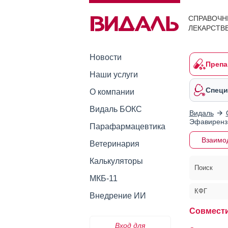
СПРАВОЧН
ЛЕКАРСТВ
Новости
Препа
Наши услуги
Специ
О компании
Видаль БОКС
Видаль
Эфавиренз
Парафармацевтика
Взаимо
Ветеринария
Калькуляторы
Поиск
МКБ-11
КФГ
Внедрение ИИ
Совмести
Вход для