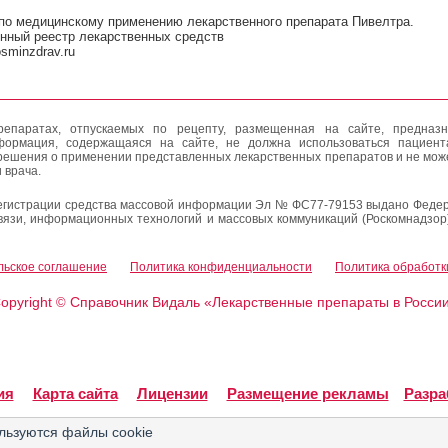
по медицинскому применению лекарственного препарата Пивелтра.
нный реестр лекарственных средств
rosminzdrav.ru
епаратах, отпускаемых по рецепту, размещенная на сайте, предназн
формация, содержащаяся на сайте, не должна использоваться пациен
решения о применении представленных лекарственных препаратов и не мож
 врача.
егистрации средства массовой информации Эл № ФС77-79153 выдано Федер
вязи, информационных технологий и массовых коммуникаций (Роскомнадзор
льское соглашение
Политика конфиденциальности
Политика обработк
opyright
Справочник Видаль «Лекарственные препараты в Росси
©
ия
Карта сайта
Лицензии
Размещение рекламы
Разра
льзуются файлы cookie