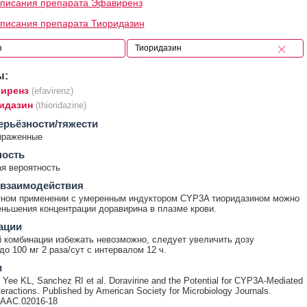
описания препарата Эфавиренз
писания препарата Тиоридазин
ы:
иренз
(efavirenz)
идазин
(thioridazine)
ерьёзности/тяжести
ыраженные
ность
я вероятность
 взаимодействия
тном применении с умеренным индуктором CYP3A тиоридазином можно
ньшения концентрации доравирина в плазме крови.
ации
 комбинации избежать невозможно, следует увеличить дозу
до 100 мг 2 раза/сут с интервалом 12 ч.
и
, Yee KL, Sanchez RI et al. Doravirine and the Potential for CYP3A-Mediated
teractions. Published by American Society for Microbiology Journals.
/AAC.02016-18