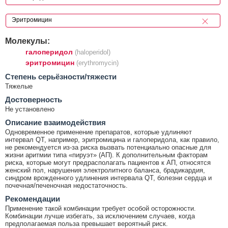
Молекулы:
галоперидол
(haloperidol)
эритромицин
(erythromycin)
Cтепень серьёзности/тяжести
Тяжелые
Достоверность
Не установлено
Описание взаимодействия
Одновременное применение препаратов, которые удлиняют
интервал QT, например, эритромицина и галоперидола, как правило,
не рекомендуется из-за риска вызвать потенциально опасные для
жизни аритмии типа «пируэт» (АП). К дополнительным факторам
риска, которые могут предрасполагать пациентов к АП, относятся
женский пол, нарушения электролитного баланса, брадикардия,
синдром врожденного удлинения интервала QT, болезни сердца и
почечная/печеночная недостаточность.
Рекомендации
Применение такой комбинации требует особой осторожности.
Комбинации лучше избегать, за исключением случаев, когда
предполагаемая польза превышает вероятный риск.