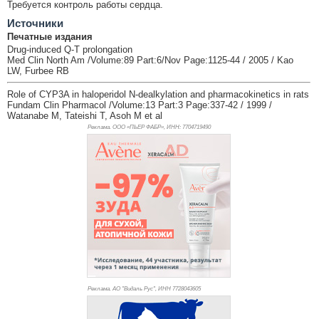
Требуется контроль работы сердца.
Источники
Печатные издания
Drug-induced Q-T prolongation
Med Clin North Am /Volume:89 Part:6/Nov Page:1125-44 / 2005 / Kao
LW, Furbee RB
Role of CYP3A in haloperidol N-dealkylation and pharmacokinetics in rats
Fundam Clin Pharmacol /Volume:13 Part:3 Page:337-42 / 1999 /
Watanabe M, Tateishi T, Asoh M et al
Реклама. ООО «ПЬЕР ФАБР», ИНН: 770
4719490
Реклама. АО "Видаль Рус", ИНН 772
8043605