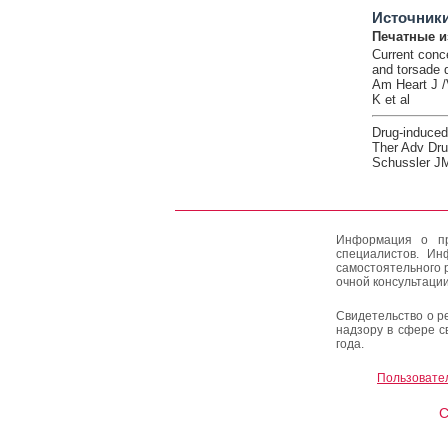
Источник
Печатные и
Current conc
and torsade 
Am Heart J /
K et al
Drug-induced
Ther Adv Dru
Schussler J
Информация о пр
специалистов. Ин
самостоятельного 
очной консультации
Свидетельство о р
надзору в сфере с
года.
Пользовате
C