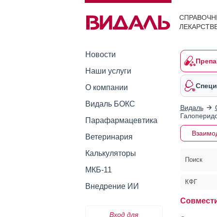
СПРАВОЧН
ЛЕКАРСТВ
Новости
Препа
Наши услуги
Специ
О компании
Видаль БОКС
Видаль
Галоперидо
Парафармацевтика
Взаимо
Ветеринария
Калькуляторы
Поиск
МКБ-11
КФГ
Внедрение ИИ
Совмести
Вход для