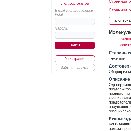
Страница о
специалистов
Страница о
E-mail учетной записи
Vidal:
Пароль:
Молекул
гало
азит
Cтепень с
Тяжелые
Регистрация
Достовер
Забыли пароль?
Общепризнан
Описание
Одновремен
продолжител
правило, не
жизни аритми
предраспола
нарушения, 
органическо
Рекоменд
Комбинации 
польза прев