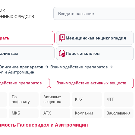
ИК
ЕННЫХ СРЕДСТВ
раты
Медицинская энциклопедия
алистам
Поиск аналогов
Описание препаратов
Взаимодействие препаратов
л и Азитромицин
действие препаратов
Взаимодействие активных веществ
По
Активные
КФУ
ФТГ
алфавиту
вещества
МКБ
АТХ
Компании
Заболевания
мость Галоперидол и Азитромицин