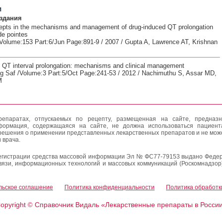
и
здания
epts in the mechanisms and management of drug-induced QT prolongation
de pointes
Volume:153 Part:6/Jun Page:891-9 / 2007 / Gupta A, Lawrence AT, Krishnan
 QT interval prolongation: mechanisms and clinical management
g Saf /Volume:3 Part:5/Oct Page:241-53 / 2012 / Nachimuthu S, Assar MD,
M
епаратах, отпускаемых по рецепту, размещенная на сайте, предназн
формация, содержащаяся на сайте, не должна использоваться пациен
решения о применении представленных лекарственных препаратов и не мож
 врача.
егистрации средства массовой информации Эл № ФС77-79153 выдано Федер
вязи, информационных технологий и массовых коммуникаций (Роскомнадзор
льское соглашение
Политика конфиденциальности
Политика обработк
opyright
Справочник Видаль «Лекарственные препараты в Росси
©