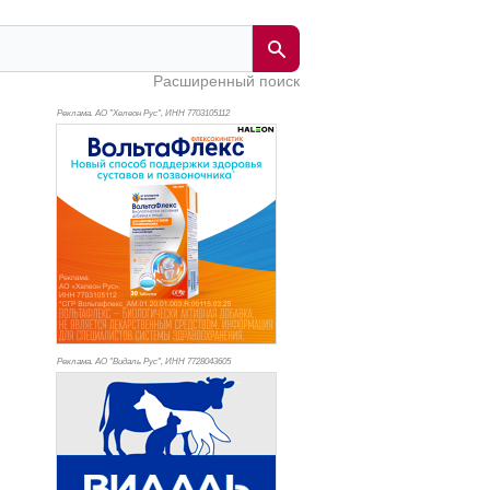
Расширенный поиск
Реклама. АО "Хелеон Рус", ИНН 770
3105112
Реклама. АО "Видаль Рус", ИНН 772
8043605