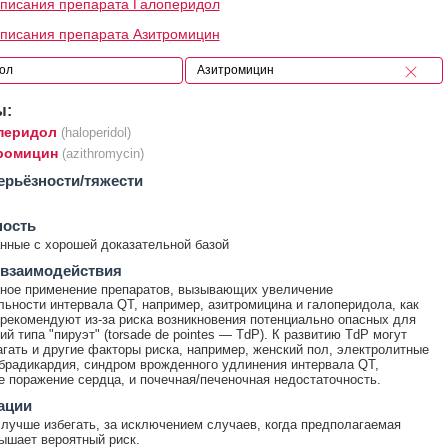
писания препарата Галоперидол
писания препарата Азитромицин
ы:
перидол
(haloperidol)
ромицин
(azithromycin)
ерьёзности/тяжести
ность
ные с хорошей доказательной базой
 взаимодействия
ное применение препаратов, вызывающих увеличение
ьности интервала QT, например, азитромицина и галоперидола, как
 рекомендуют из-за риска возникновения потенциально опасных для
й типа "пируэт" (torsade de pointes — TdP). К развитию TdP могут
гать и другие факторы риска, например, женский пол, электролитные
брадикардия, синдром врожденного удлинения интервала QT,
е поражение сердца, и почечная/печеночная недостаточность.
ации
лучше избегать, за исключением случаев, когда предполагаемая
ышает вероятный риск.