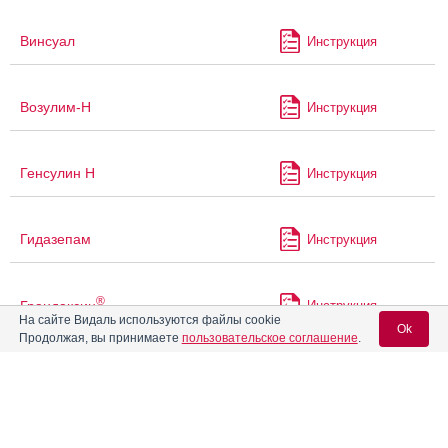
Винсуал
Инструкция
Возулим-Н
Инструкция
Генсулин Н
Инструкция
Гидазепам
Инструкция
®
Грандаксин
Инструкция
На сайте Видаль используются файлы cookie
Ok
Продолжая, вы принимаете
пользовательское соглашение
.
®
Грандапам
Инструкция
Вход для специалистов
®
Грандолика
E-mail учетной записи Vidal:
Инструкция