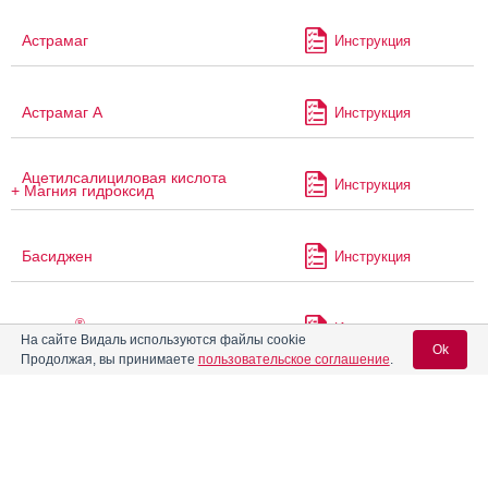
Астрамаг
Инструкция
Астрамаг А
Инструкция
Ацетилсалициловая кислота
Инструкция
+ Магния гидроксид
Басиджен
Инструкция
®
Белара
Инструкция
На сайте Видаль используются файлы cookie
Ok
Продолжая, вы принимаете
пользовательское соглашение
.
Беллуне 35
Инструкция
Вход для специалистов
E-mail учетной записи Vidal:
Бенидетта Мини
Инструкция