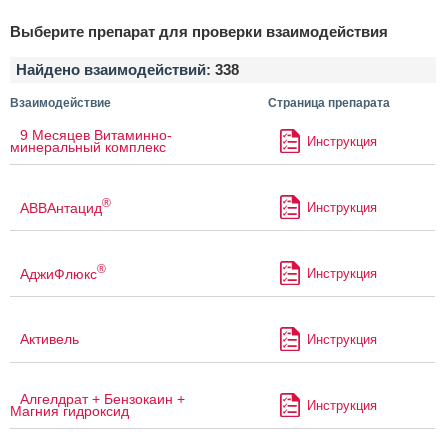
Выберите препарат для проверки взаимодействия
Найдено взаимодействий:
338
Взаимодействие
Страница препарата
9 Месяцев Витаминно-
Инструкция
минеральный комплекс
®
АВВАнтацид
Инструкция
®
АджиФлюкс
Инструкция
Активель
Инструкция
Алгелдрат + Бензокаин +
Инструкция
Магния гидроксид