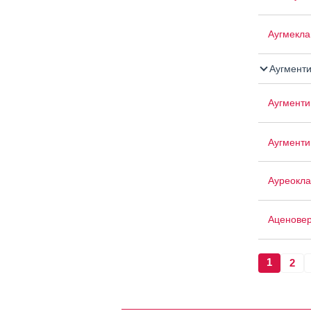
Аугмекла
Аугмент
Аугменти
Аугменти
Ауреокла
Аценовер
1
2