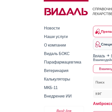
СПРАВОЧН
ЛЕКАРСТВ
Новости
Препа
Наши услуги
Специ
О компании
Видаль БОКС
Видаль
Взаимодейс
Парафармацевтика
Взаимо
Ветеринария
Калькуляторы
Поиск
МКБ-11
КФГ
Внедрение ИИ
Амброксо
Вход для