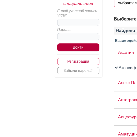
специалистов
E-mail учетной записи
Vidal:
Выберите 
Пароль:
Найдено 
Взаимодейс
Аксетин
Регистрация
Аксосеф
Забыли пароль?
Алекс Пл
Алтеграк
Алцефур
Амавуци