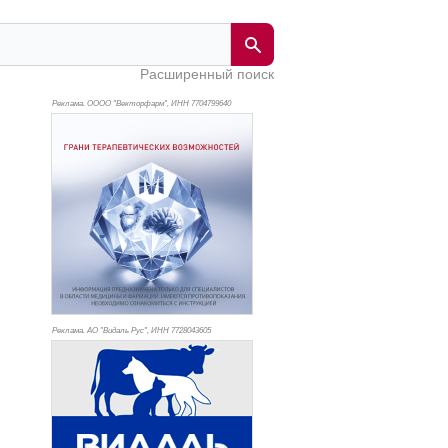
Расширенный поиск
Реклама. ОООО "Векторфарм", ИНН 770
4799640
Реклама. АО "Видаль Рус", ИНН 772
8043605