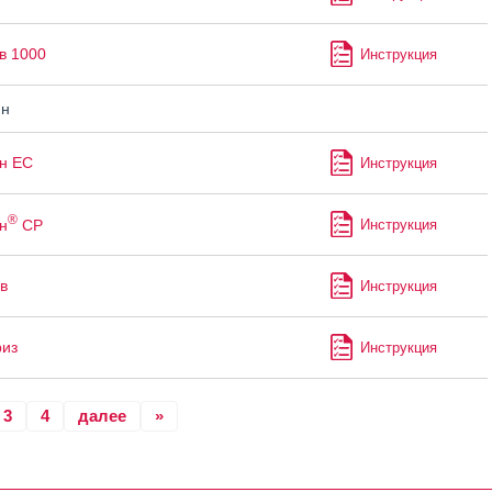
в 1000
Инструкция
ин
н ЕС
Инструкция
®
н
СР
Инструкция
в
Инструкция
из
Инструкция
3
4
далее
»