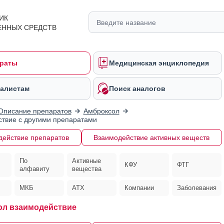
ИК
ЕННЫХ СРЕДСТВ
раты
Медицинская энциклопедия
алистам
Поиск аналогов
Описание препаратов
Амброксол
твие с другими препаратами
действие препаратов
Взаимодействие активных веществ
По
Активные
КФУ
ФТГ
алфавиту
вещества
МКБ
АТХ
Компании
Заболевания
л взаимодействие