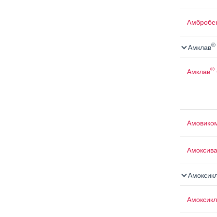
Амбробе
®
Амклав
®
Амклав
Амовико
Амоксив
Амоксик
Амоксикл