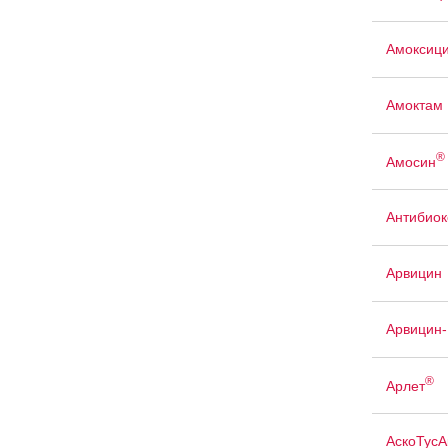
Амоксици
Амоктам
®
Амосин
Антибио
Арвицин
Арвицин-
®
Арлет
АскоТусА