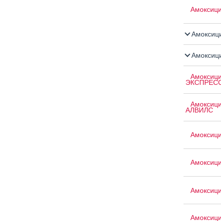
Амоксиц
Амоксици
Амоксици
Амоксици
ЭКСПРЕС
Амоксици
АЛВИЛС
Амоксици
Амоксици
Амоксици
Амоксици