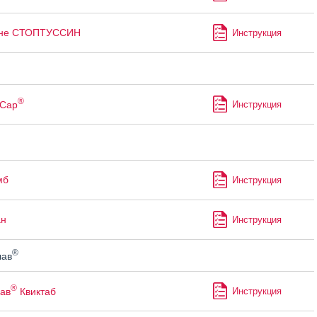
не СТОПТУССИН
Инструкция
®
Сар
Инструкция
мб
Инструкция
ан
Инструкция
®
лав
®
ав
Квиктаб
Инструкция