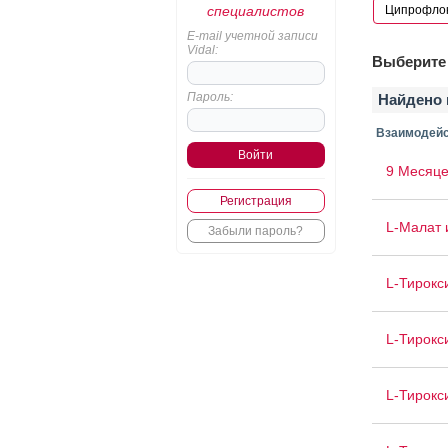
специалистов
E-mail учетной записи
Vidal:
Выберите 
Пароль:
Найдено 
Взаимодейс
9 Месяце
Регистрация
L-Малат 
Забыли пароль?
L-Тирокс
L-Тирокс
L-Тирокс