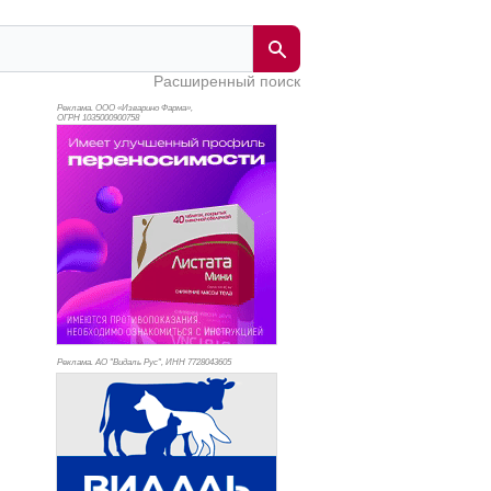
Расширенный поиск
Реклама. ООО «Изварино Фарма»,
ОГРН 103
5000900758
Реклама. АО "Видаль Рус", ИНН 772
8043605