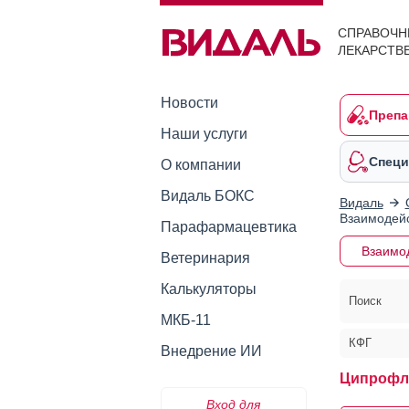
СПРАВОЧН
ЛЕКАРСТВ
Новости
Препа
Наши услуги
Специ
О компании
Видаль БОКС
Видаль
Взаимодейс
Парафармацевтика
Взаимо
Ветеринария
Калькуляторы
Поиск
МКБ-11
КФГ
Внедрение ИИ
Ципрофл
Вход для