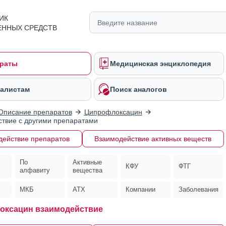
ИК
ЕННЫХ СРЕДСТВ
раты
Медицинская энциклопедия
алистам
Поиск аналогов
Описание препаратов
Ципрофлоксацин
твие с другими препаратами
действие препаратов
Взаимодействие активных веществ
По
Активные
КФУ
ФТГ
алфавиту
вещества
МКБ
АТХ
Компании
Заболевания
оксацин взаимодействие