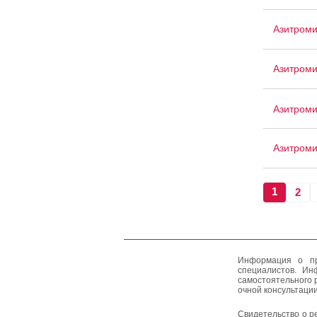
Азитром
Азитроми
Азитром
Азитроми
1
2
Информация о пр
специалистов. Ин
самостоятельного 
очной консультации
Свидетельство о р