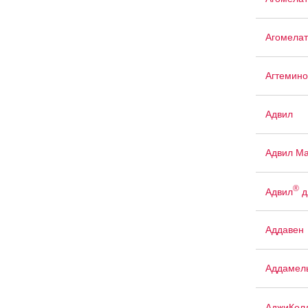
Агомелат
Агтемино
Адвил
Адвил М
®
Адвил
д
Аддавен
Аддамел
АджиКол