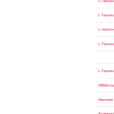
L-Тирокс
L-Тирокс
L-тирокс
L-Тирокс
L-Тирокс
АВВАнта
Авинорм 
Агомелат