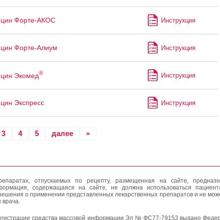
ицин Форте-АКОС
Инструкция
цин Форте-Алиум
Инструкция
®
ицин Экомед
Инструкция
цин Экспресс
Инструкция
3
4
5
далее
»
епаратах, отпускаемых по рецепту, размещенная на сайте, предназн
формация, содержащаяся на сайте, не должна использоваться пациен
решения о применении представленных лекарственных препаратов и не мож
 врача.
егистрации средства массовой информации Эл № ФС77-79153 выдано Федер