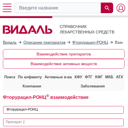
СПРАВОЧНИК
ЛЕКАРСТВЕННЫХ СРЕДСТВ
Видаль
Описание препаратов
Фторурацил-РОНЦ
Взаимо
Взаимодействие препаратов
Взаимодействие активных веществ
Поиск
По алфавиту
Активные в-ва
КФУ
ФТГ
КФГ
МКБ
АТХ
Компании
Заболевания
®
Фторурацил-РОНЦ
взаимодействие