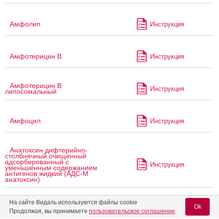
Амфолип
Инструкция
Амфотерицин В
Инструкция
Амфотерицин В
Инструкция
липосомальный
Амфоцил
Инструкция
Анатоксин дифтерийно-
столбнячный очищенный
адсорбированный с
Инструкция
уменьшенным содержанием
антигенов жидкий (АДС-М
анатоксин)
На сайте Видаль используются файлы cookie
Анатоксин столбнячный
Ok
Инструкция
очищенный адсорбированный
Продолжая, вы принимаете
пользовательское соглашение
.
жидкий (АС-анатоксин)