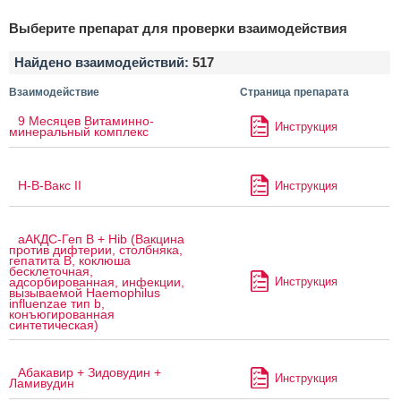
Выберите препарат для проверки взаимодействия
Найдено взаимодействий:
517
Взаимодействие
Страница препарата
9 Месяцев Витаминно-
Инструкция
минеральный комплекс
H-B-Вакс II
Инструкция
аАКДС-Геп B + Hib (Вакцина
против дифтерии, столбняка,
гепатита B, коклюша
бесклеточная,
Инструкция
адсорбированная, инфекции,
вызываемой Haemophilus
influenzae тип b,
конъюгированная
синтетическая)
Абакавир + Зидовудин +
Инструкция
Ламивудин