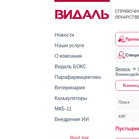
СПРАВОЧН
ЛЕКАРСТВ
Новости
Препа
Наши услуги
Специ
О компании
Видаль БОКС
Видаль
Взаимодейс
Парафармацевтика
Взаимо
Ветеринария
Калькуляторы
Поиск
МКБ-11
КФГ
Внедрение ИИ
Пустырни
Вход для