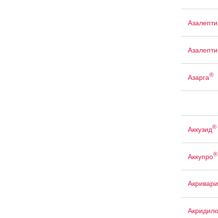
Азалепти
Азалепти
®
Азарга
®
Аккузид
®
Аккупро
Акривари
Акридил