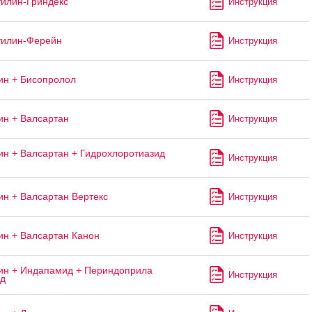
илин-Гриндекс
Инструкция
тилин-Ферейн
Инструкция
н + Бисопролол
Инструкция
н + Валсартан
Инструкция
н + Валсартан + Гидрохлоротиазид
Инструкция
н + Валсартан Вертекс
Инструкция
н + Валсартан Канон
Инструкция
н + Индапамид + Периндоприла
Инструкция
ад