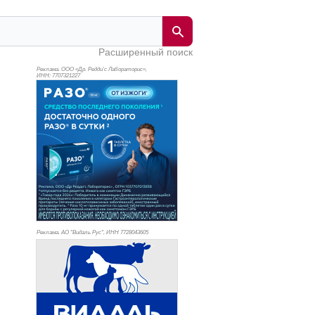
Расширенный поиск
Реклама. ООО «Др. Редди’с Лабораторис»,
ИНН: 770
7321227
Реклама. АО "Видаль Рус", ИНН 772
8043605