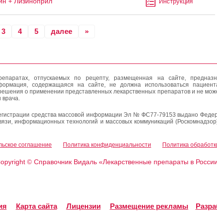
н + Лизиноприл
Инструкция
3
4
5
далее
»
епаратах, отпускаемых по рецепту, размещенная на сайте, предназн
формация, содержащаяся на сайте, не должна использоваться пациен
решения о применении представленных лекарственных препаратов и не мож
 врача.
егистрации средства массовой информации Эл № ФС77-79153 выдано Федер
вязи, информационных технологий и массовых коммуникаций (Роскомнадзор
льское соглашение
Политика конфиденциальности
Политика обработк
opyright
Справочник Видаль «Лекарственные препараты в Росси
©
ия
Карта сайта
Лицензии
Размещение рекламы
Разра