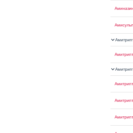
Аминазин
Амисуль
Амитрип
Амитрипт
Амитрипт
Амитрип
Амитрип
Амитрип