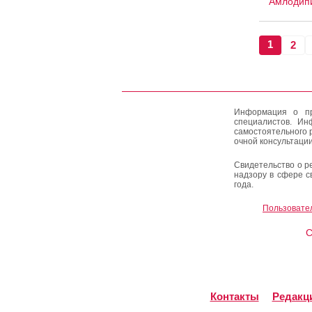
Амлодипи
1
2
Информация о пр
специалистов. Ин
самостоятельного 
очной консультации
Свидетельство о р
надзору в сфере с
года.
Пользовате
C
Контакты
Редакц