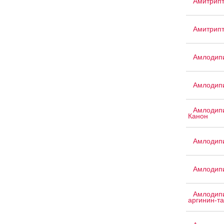
Амитрипт
Амитрип
Амлодипи
Амлодипи
Амлодипи
Канон
Амлодипи
Амлодипи
Амлодипи
аргинин-т