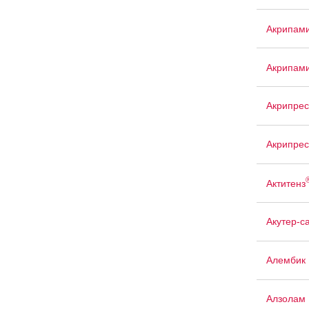
Акрипам
Акрипам
Акрипрес
Акрипрес
Актитенз
Акутер-с
Алембик 
Алзолам