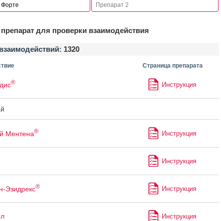
препарат для проверки взаимодействия
взаимодействий:
1320
твие
Страница препарата
®
дис
Инструкция
й
®
й Ментена
Инструкция
Инструкция
®
н-Эзидрекс
Инструкция
ол
Инструкция