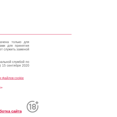
ачена только для
тами для принятия
ет служить заменой
альной службой по
) 15 сентября 2020
и файлов cookie
и»
ботка сайта