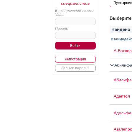
специалистов
E-mail учетной записи
Vidal:
Выберите 
Пароль:
Найдено 
Взаимодейс
А-Валкор
Регистрация
Абилифа
Забыли пароль?
Абилифа
Адаптол
Адельфа
Азалепр