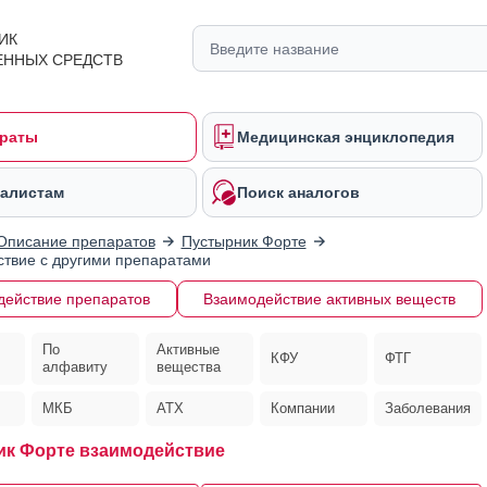
ИК
ЕННЫХ СРЕДСТВ
раты
Медицинская энциклопедия
алистам
Поиск аналогов
Описание препаратов
Пустырник Форте
твие с другими препаратами
действие препаратов
Взаимодействие активных веществ
По
Активные
КФУ
ФТГ
алфавиту
вещества
МКБ
АТХ
Компании
Заболевания
к Форте взаимодействие