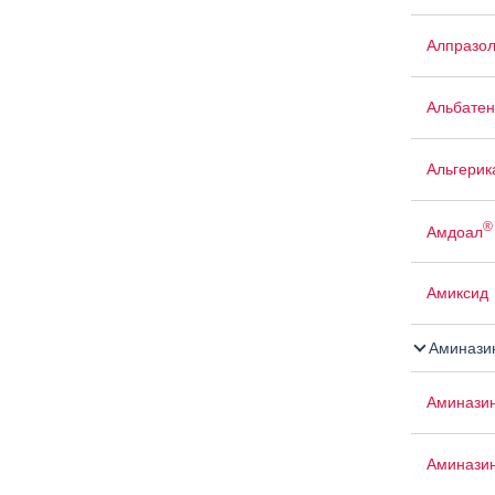
Алпразо
Альбатен
Альгерик
®
Амдоал
Амиксид
Аминази
Аминази
Аминази