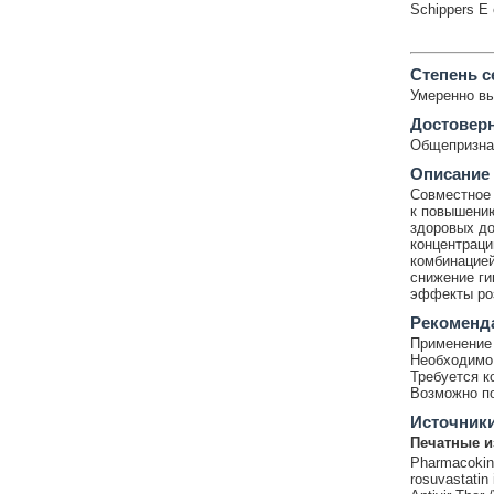
Schippers E e
Cтепень с
Умеренно в
Достовер
Общепризнан
Описание
Совместное 
к повышению
здоровых д
концентраци
комбинацией
снижение ги
эффекты роз
Рекоменд
Применение 
Необходимо 
Требуется к
Возможно по
Источник
Печатные и
Pharmacokine
rosuvastatin 