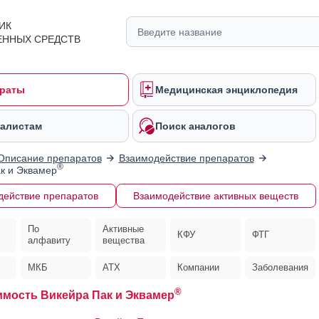
ИК
ЕННЫХ СРЕДСТВ
раты
Медицинская энциклопедия
алистам
Поиск аналогов
Описание препаратов
Взаимодействие препаратов
®
к и Эквамер
действие препаратов
Взаимодействие активных веществ
По
Активные
КФУ
ФТГ
алфавиту
вещества
МКБ
АТХ
Компании
Заболевания
®
мость Викейра Пак и Эквамер