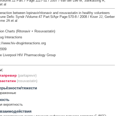
 /Volume:12 Part:7 Page:1127-32 / 2007 / van der Lee M, Sankatsing R,
t al
eraction between lopinavir/ritonavir and rosuvastatin in healthy volunteers
une Defic Syndr /Volume:47 Part:5/Apr Page:570-8 / 2008 / Kiser JJ, Gerber
me JA et al
ion Charts (Ritonavir + Rosuvastatin)
ug Interactions
//www.hiv-druginteractions.org
2009
e Liverpool HIV Pharmacology Group
ы:
тапревир
(paritaprevir)
вастатин
(rosuvastatin)
ерьёзности/тяжести
ыраженные
ность
я вероятность
 взаимодействия