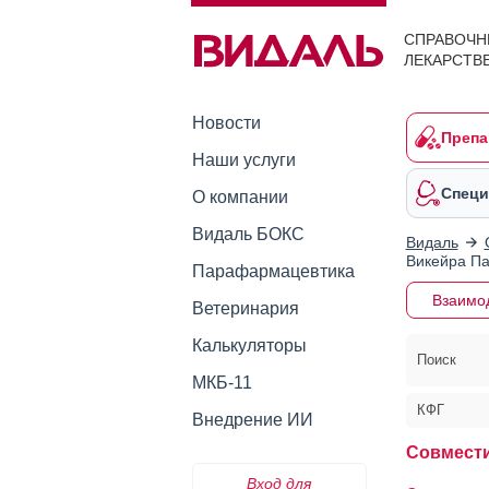
СПРАВОЧН
ЛЕКАРСТВ
Новости
Препа
Наши услуги
Специ
О компании
Видаль БОКС
Видаль
Викейра Па
Парафармацевтика
Взаимо
Ветеринария
Калькуляторы
Поиск
МКБ-11
КФГ
Внедрение ИИ
Совмести
Вход для