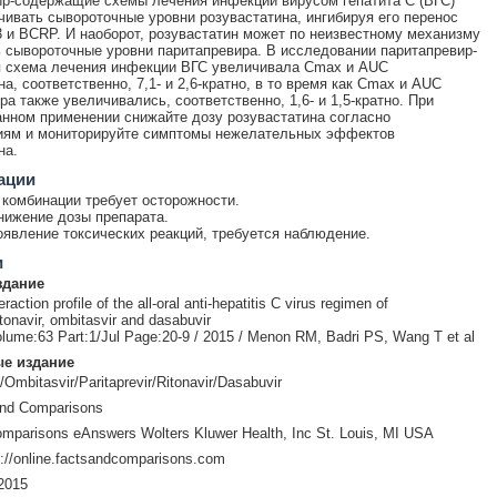
р-содержащие схемы лечения инфекции вирусом гепатита C (ВГС)
чивать сывороточные уровни розувастатина, ингибируя его перенос
и BCRP. И наоборот, розувастатин может по неизвестному механизму
 сывороточные уровни паритапревира. В исследовании паритапревир-
 схема лечения инфекции ВГС увеличивала Cmax и AUC
а, соответственно, 7,1- и 2,6-кратно, в то время как Cmax и AUC
ра также увеличивались, соответственно, 1,6- и 1,5-кратно. При
нном применении снижайте дозу розувастатина согласно
иям и мониторируйте симптомы нежелательных эффектов
на.
ации
комбинации требует осторожности.
нижение дозы препарата.
явление токсических реакций, требуется наблюдение.
и
здание
raction profile of the all-oral anti-hepatitis C virus regimen of
ritonavir, ombitasvir and dasabuvir
olume:63 Part:1/Jul Page:20-9 / 2015 / Menon RM, Badri PS, Wang T et al
е издание
/Ombitasvir/Paritaprevir/Ritonavir/Dasabuvir
and Comparisons
mparisons eAnswers Wolters Kluwer Health, Inc St. Louis, MI USA
://online.factsandcomparisons.com
2015