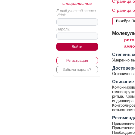
Страница о
специалистов
Страница о
E-mail учетной записи
Vidal:
Пароль:
Молекул
рито
амло
Cтепень с
Умеренно в
Регистрация
Достовер
Забыли пароль?
Ограниченна
Описание
Комбинирова
головокруже
ритма. Кром
индинавира 
Контролиров
возможность
Рекоменд
Применение 
Применение 
Необходимо 