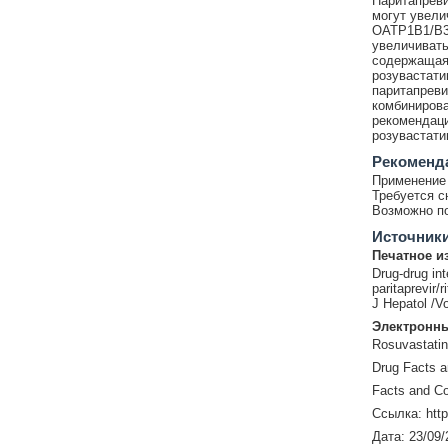
Паритапреви
могут увели
OATP1B1/B3 
увеличивать
содержащая
розувастатин
паритапреви
комбинирова
рекомендац
розувастати
Рекоменд
Применение 
Требуется с
Возможно по
Источник
Печатное и
Drug-drug inte
paritaprevir/
J Hepatol /V
Электронны
Rosuvastatin
Drug Facts 
Facts and Co
Ссылка: http
Дата: 23/09/