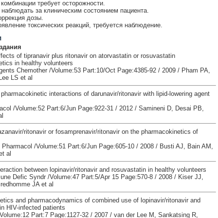
комбинации требует осторожности.
наблюдать за клиническим состоянием пациента.
оррекция дозы.
явление токсических реакций, требуется наблюдение.
и
здания
ffects of tipranavir plus ritonavir on atorvastatin or rosuvastatin
tics in healthy volunteers
gents Chemother /Volume:53 Part:10/Oct Page:4385-92 / 2009 / Pham PA,
Lee LS et al
pharmacokinetic interactions of darunavir/ritonavir with lipid-lowering agent
acol /Volume:52 Part:6/Jun Page:922-31 / 2012 / Samineni D, Desai PB,
al
azanavir/ritonavir or fosamprenavir/ritonavir on the pharmacokinetics of
 Pharmacol /Volume:51 Part:6/Jun Page:605-10 / 2008 / Busti AJ, Bain AM,
t al
eraction between lopinavir/ritonavir and rosuvastatin in healthy volunteers
une Defic Syndr /Volume:47 Part:5/Apr 15 Page:570-8 / 2008 / Kiser JJ,
Predhomme JA et al
tics and pharmacodynamics of combined use of lopinavir/ritonavir and
in HIV-infected patients
 /Volume:12 Part:7 Page:1127-32 / 2007 / van der Lee M, Sankatsing R,