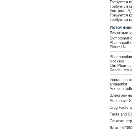
Требуется к
Требуется с
Контроль АД
Требуется к
Требуется к
Источник
Печатные и
Symptomatic o
Pharmacother
Slater LN
Pharmacokinet
blockers
Clin Pharmac
Kendall MA e
Interaction p
antagonist
Arzneimittel
Электронно
Atazanavir Su
Drug Facts 
Facts and Co
Ссылка: http
Дата: 07/08/