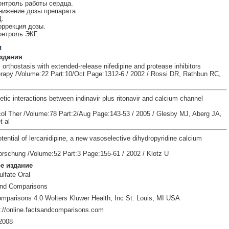
онтроль работы сердца.
нижение дозы препарата.
.
оррекция дозы.
онтроль ЭКГ.
и
здания
rthostasis with extended-release nifedipine and protease inhibitors
apy /Volume:22 Part:10/Oct Page:1312-6 / 2002 / Rossi DR, Rathbun RC,
ic interactions between indinavir plus ritonavir and calcium channel
ol Ther /Volume:78 Part:2/Aug Page:143-53 / 2005 / Glesby MJ, Aberg JA,
t al
otential of lercanidipine, a new vasoselective dihydropyridine calcium
forschung /Volume:52 Part:3 Page:155-61 / 2002 / Klotz U
е издание
lfate Oral
and Comparisons
mparisons 4.0 Wolters Kluwer Health, Inc St. Louis, MI USA
://online.factsandcomparisons.com
2008