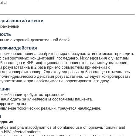
t al
ерьёзности/тяжести
ыраженные
ность
ные с хорошей доказательной базой
 взаимодействия
применение лопинавира/ритонавира с розувастатином может приводить
 сывороточных концентраций последнего. Исследования с участием
обровольцев и ВИЧ-инфицированных пациентов выявили увеличение
и розувастатина в 2 раза при его совместном применении с
 лопинавир/ритонавир. Однако у здоровых добровольцев отмечалось
полипидемического действия розувастатина. Следует контролировать
увастатина и при необходимости корректировать его дозу.
ации
комбинации требует осторожности.
наблюдать за клиническим состоянием пациента.
оррекция дозы.
явление токсических реакций, требуется наблюдение.
и
здания
tics and pharmacodynamics of combined use of lopinavir/ritonavir and
in HIV-infected patients