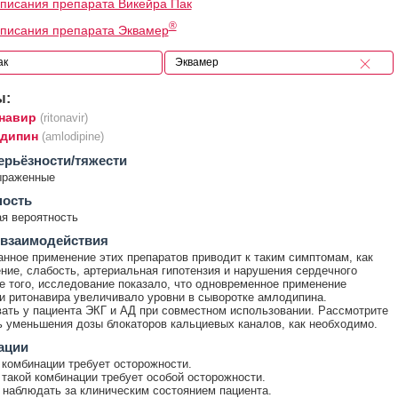
писания препарата Викейра Пак
®
писания препарата Эквамер
ы:
навир
(ritonavir)
дипин
(amlodipine)
ерьёзности/тяжести
ыраженные
ность
я вероятность
 взаимодействия
нное применение этих препаратов приводит к таким симптомам, как
ние, слабость, артериальная гипотензия и нарушения сердечного
е того, исследование показало, что одновременное применение
и ритонавира увеличивало уровни в сыворотке амлодипина.
ать у пациента ЭКГ и АД при совместном использовании. Рассмотрите
 уменьшения дозы блокаторов кальциевых каналов, как необходимо.
ации
комбинации требует осторожности.
такой комбинации требует особой осторожности.
наблюдать за клиническим состоянием пациента.