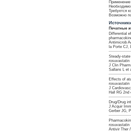
Применение 
Необходимо 
Требуется к
Возможно по
Источник
Печатные и
Differential e
pharmacokine
Antimicrob A
la Porte CJ, 
Steady-state 
rosuvastatin
J Clin Pharm
Sallans L et 
Effects of at
rosuvastatin
J Cardiovasc
Hall RG 2nd e
Drug/Drug int
J Acquir Imm
Gerber JG, 
Pharmacokine
rosuvastatin 
Antivir Ther