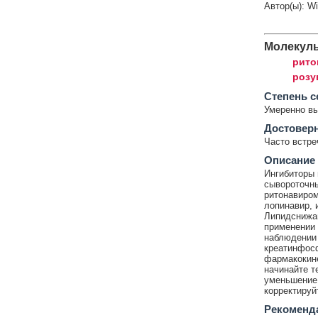
Автор(ы): W
Молекул
рито
розу
Cтепень с
Умеренно в
Достовер
Часто встр
Описание
Ингибиторы 
сывороточны
ритонавиром
лопинавир, 
Липидснижа
применении 
наблюдении
креатинфосф
фармакокине
начинайте т
уменьшение 
корректируй
Рекоменд