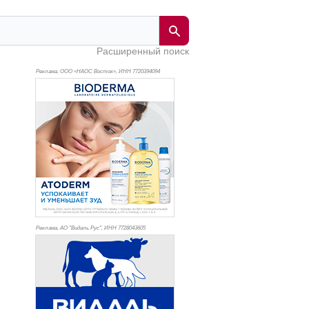
Расширенный поиск
Реклама. ООО «НАОС Восток», ИНН 772
0394094
Реклама. АО "Видаль Рус", ИНН 772
8043605