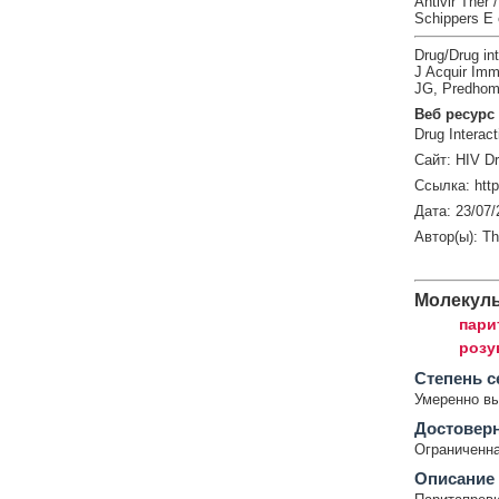
Antivir Ther
Schippers E e
Drug/Drug int
J Acquir Imm
JG, Predhom
Веб ресурс
Drug Interact
Сайт: HIV Dr
Ссылка: http:
Дата: 23/07/
Автор(ы): Th
Молекул
пари
розу
Cтепень с
Умеренно в
Достовер
Ограниченна
Описание