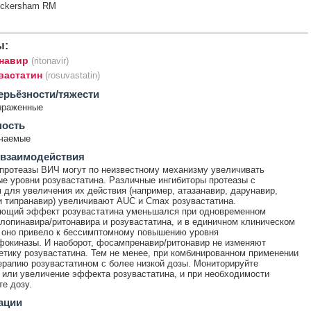
ickersham RM
ы:
навир
(ritonavir)
вастатин
(rosuvastatin)
ерьёзности/тяжести
ыраженные
ность
ечаемые
 взаимодействия
протеазы ВИЧ могут по неизвестному механизму увеличивать
е уровни розувастатина. Различные ингибиторы протеазы с
 для увеличения их действия (например, атазанавир, дарунавир,
и типранавир) увеличивают AUC и Cmax розувастатина.
ющий эффект розувастатина уменьшался при одновременном
лопинавира/ритонавира и розувастатина, и в единичном клиническом
 оно привело к бессимптомному повышению уровня
окиназы. И наоборот, фосампренавир/ритонавир не изменяют
тику розувастатина. Тем не менее, при комбинированном применении
ерапию розувастатином с более низкой дозы. Мониторируйте
или увеличение эффекта розувастатина, и при необходимости
те дозу.
ации