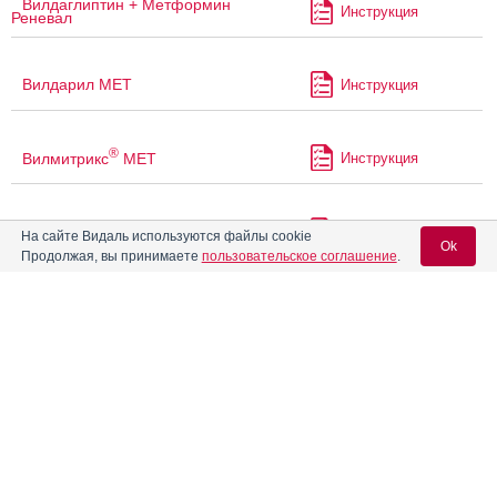
Вилдаглиптин + Метформин
Инструкция
Реневал
Вилдарил МЕТ
Инструкция
®
Вилмитрикс
МЕТ
Инструкция
®
Випдомет
Инструкция
На сайте Видаль используются файлы cookie
Ok
Продолжая, вы принимаете
пользовательское соглашение
.
®
Випдомет
850
Инструкция
Вход для специалистов
E-mail учетной записи Vidal:
Виринокс-АФ
Инструкция
Пароль:
®
Галвус Мет
Инструкция