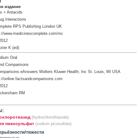
и
е издание
rs + Antacids
ug Interactions
mplete RPS Publishing London UK
p://www.medicinescomplete.com/mc
2012
xter K (ed)
odium Oral
and Comparisons
mparisons eAnswers Wolters Kluwer Health, Inc St. Louis, MI USA
://online.factsandcomparisons.com
2012
ickersham RM
ы:
охлоротиазид
(hydrochlorothiazide)
ия пикосульфат
(sodium picosulfate)
ерьёзности/тяжести
ыраженные