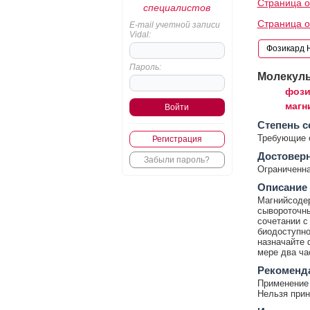
Страница о
специалистов
Страница о
E-mail учетной записи
Vidal:
Пароль:
Молекул
фози
магн
Cтепень с
Требующие 
Регистрация
Достовер
Забыли пароль?
Ограниченна
Описание
Магнийсодер
сывороточны
сочетании с
биодоступно
назначайте 
мере два ча
Рекоменд
Применение 
Нельзя прин