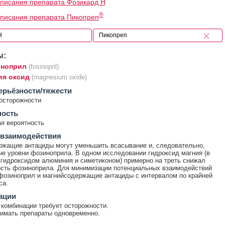
писания препарата Фозикард Н
®
писания препарата Пикопреп
ы:
ноприл
(fosinopril)
ия оксид
(magnesium oxide)
ерьёзности/тяжести
осторожности
ность
я вероятность
 взаимодействия
жащие антациды могут уменьшить всасывание и, следовательно,
е уровни фозиноприла. В одном исследовании гидроксид магния (в
 гидроксидом алюминия и симетиконом) примерно на треть снижал
сть фозиноприла. Для минимизации потенциальных взаимодействий
фозиноприл и магнийсодержащие антациды с интервалом по крайней
са.
ации
комбинации требует осторожности.
имать препараты одновременно.