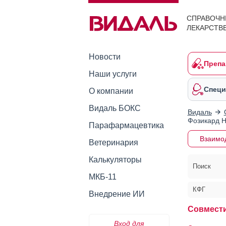
СПРАВОЧН
ЛЕКАРСТВ
Новости
Препа
Наши услуги
Специ
О компании
Видаль БОКС
Видаль
Фозикард Н
Парафармацевтика
Взаимо
Ветеринария
Калькуляторы
Поиск
МКБ-11
КФГ
Внедрение ИИ
Совмести
Вход для