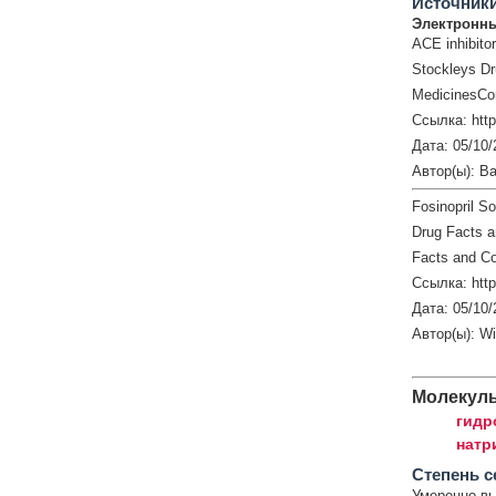
Источник
Электронны
ACE inhibito
Stockleys Dr
MedicinesCo
Ссылка: htt
Дата: 05/10/
Автор(ы): Ba
Fosinopril S
Drug Facts 
Facts and Co
Ссылка: http
Дата: 05/10/
Автор(ы): W
Молекул
гидр
натр
Cтепень с
Умеренно в