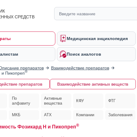
ИК
ЕННЫХ СРЕДСТВ
раты
Медицинская энциклопедия
алистам
Поиск аналогов
Описание препаратов
Взаимодействие препаратов
®
 и Пикопреп
действие препаратов
Взаимодействие активных веществ
По
Активные
КФУ
ФТГ
алфавиту
вещества
МКБ
АТХ
Компании
Заболевания
®
мость Фозикард Н и Пикопреп