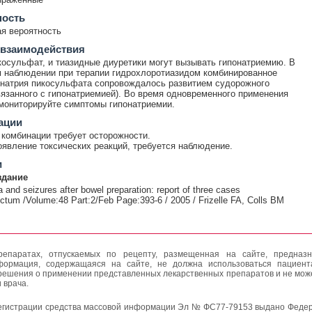
ность
я вероятность
 взаимодействия
косульфат, и тиазидные диуретики могут вызывать гипонатриемию. В
 наблюдении при терапии гидрохлоротиазидом комбинированное
натрия пикосульфата сопровождалось развитием судорожного
вязанного с гипонатриемией). Во время одновременного применения
мониторируйте симптомы гипонатриемии.
ации
комбинации требует осторожности.
явление токсических реакций, требуется наблюдение.
и
здание
and seizures after bowel preparation: report of three cases
ctum /Volume:48 Part:2/Feb Page:393-6 / 2005 / Frizelle FA, Colls BM
епаратах, отпускаемых по рецепту, размещенная на сайте, предназн
формация, содержащаяся на сайте, не должна использоваться пациен
решения о применении представленных лекарственных препаратов и не мож
 врача.
егистрации средства массовой информации Эл № ФС77-79153 выдано Федер