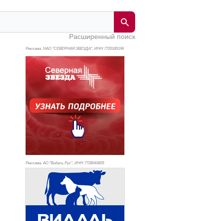
Расширенный поиск
Реклама. НАО "СЕВЕРНАЯ ЗВЕЗДА", ИНН 772
0185196
Реклама. АО "Видаль Рус", ИНН 772
8043605