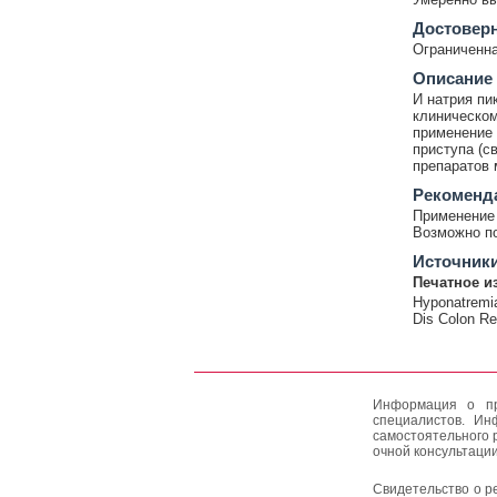
Достовер
Ограниченна
Описание
И натрия пи
клиническом
применение 
приступа (с
препаратов 
Рекоменд
Применение 
Возможно по
Источник
Печатное и
Hyponatremia 
Dis Colon Re
Информация о пр
специалистов. Ин
самостоятельного 
очной консультации
Свидетельство о р