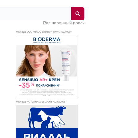
Расширенный поиск
Реклама. ООО «НАОС Восток», ИНН 772
0394094
Реклама. АО "Видаль Рус", ИНН 772
8043605