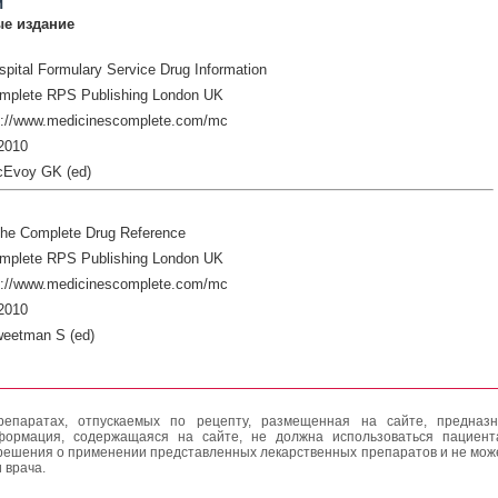
и
е издание
pital Formulary Service Drug Information
mplete RPS Publishing London UK
p://www.medicinescomplete.com/mc
2010
cEvoy GK (ed)
The Complete Drug Reference
mplete RPS Publishing London UK
p://www.medicinescomplete.com/mc
2010
weetman S (ed)
епаратах, отпускаемых по рецепту, размещенная на сайте, предназн
формация, содержащаяся на сайте, не должна использоваться пациен
решения о применении представленных лекарственных препаратов и не мож
 врача.