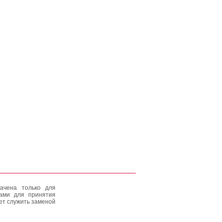
ачена только для
тами для принятия
ет служить заменой