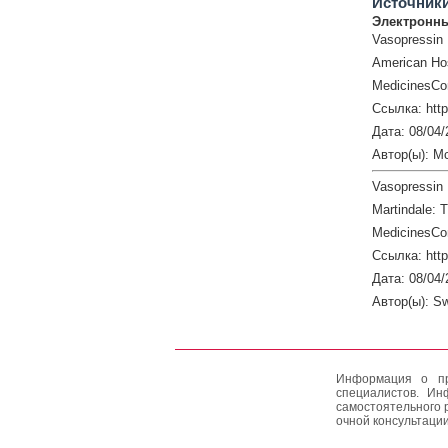
Источник
Электронны
Vasopressin
American Hos
MedicinesCo
Ссылка: htt
Дата: 08/04/
Автор(ы): M
Vasopressin
Martindale: 
MedicinesCo
Ссылка: htt
Дата: 08/04/
Автор(ы): S
Информация о пр
специалистов. Ин
самостоятельного 
очной консультации