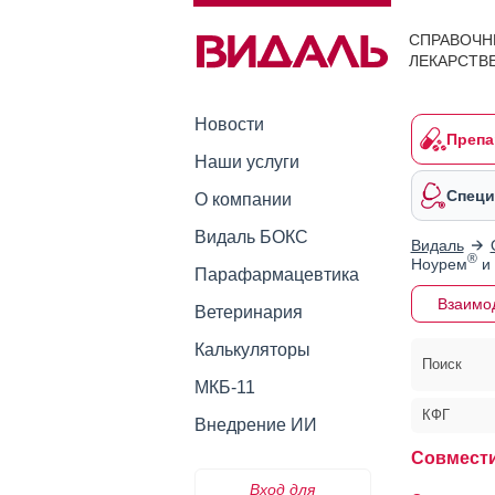
СПРАВОЧН
ЛЕКАРСТВ
Новости
Препа
Наши услуги
Специ
О компании
Видаль БОКС
Видаль
®
Ноурем
и 
Парафармацевтика
Взаимо
Ветеринария
Калькуляторы
Поиск
МКБ-11
КФГ
Внедрение ИИ
Совмест
Вход для