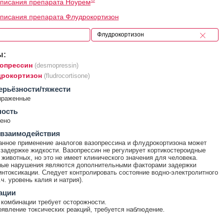
писания препарата Ноурем
писания препарата Флудрокортизон
ы:
опрессин
(desmopressin)
рокортизон
(fludrocortisone)
ерьёзности/тяжести
ыраженные
ность
ено
 взаимодействия
нное применение аналогов вазопрессина и флудрокортизона может
 задержке жидкости. Вазопрессин не регулирует кортикостероидные
 животных, но это не имеет клинического значения для человека.
ные нарушения являются дополнительными факторами задержки
интоксикации. Следует контролировать состояние водно-электролитного
.ч. уровень калия и натрия).
ации
комбинации требует осторожности.
явление токсических реакций, требуется наблюдение.