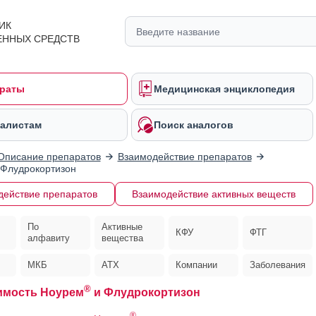
ИК
ЕННЫХ СРЕДСТВ
раты
Медицинская энциклопедия
алистам
Поиск аналогов
Описание препаратов
Взаимодействие препаратов
Флудрокортизон
действие препаратов
Взаимодействие активных веществ
По
Активные
КФУ
ФТГ
алфавиту
вещества
МКБ
АТХ
Компании
Заболевания
®
имость Ноурем
и Флудрокортизон
®