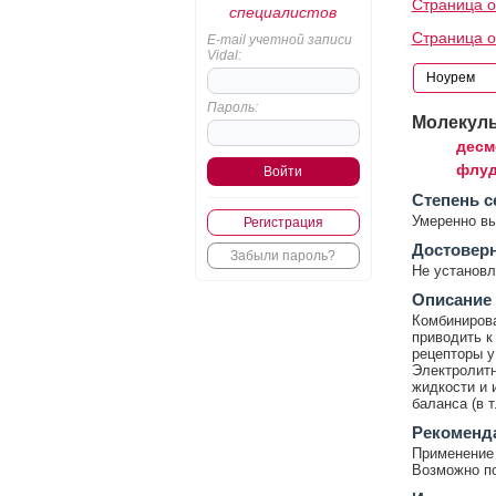
Страница о
специалистов
Страница о
E-mail учетной записи
Vidal:
Пароль:
Молекул
десм
флуд
Cтепень с
Умеренно в
Регистрация
Достовер
Забыли пароль?
Не установл
Описание
Комбинирова
приводить к
рецепторы у
Электролит
жидкости и 
баланса (в т
Рекоменд
Применение 
Возможно по